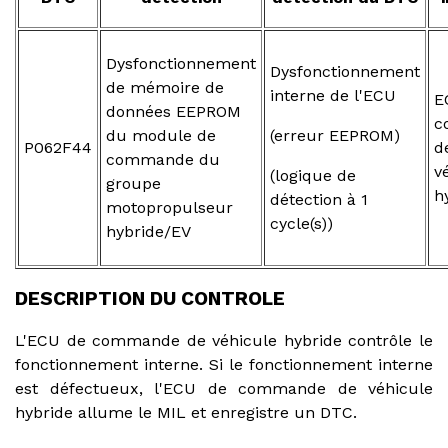
Dysfonctionnement
Dysfonctionnement
de mémoire de
interne de l'ECU
E
données EEPROM
c
du module de
(erreur EEPROM)
P062F44
d
commande du
v
(logique de
groupe
h
détection à 1
motopropulseur
cycle(s))
hybride/EV
DESCRIPTION DU CONTROLE
L'ECU de commande de véhicule hybride contrôle le
fonctionnement interne. Si le fonctionnement interne
est défectueux, l'ECU de commande de véhicule
hybride allume le MIL et enregistre un DTC.