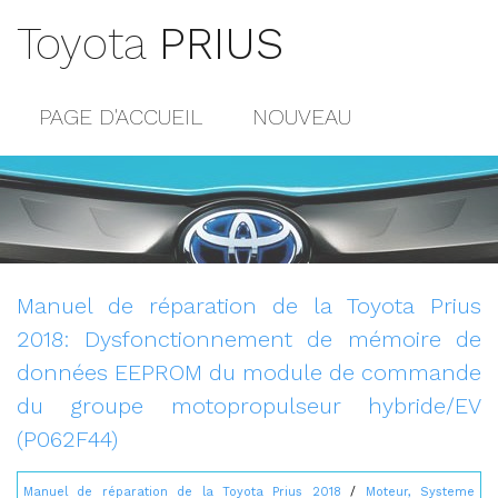
Toyota
PRIUS
PAGE D'ACCUEIL
NOUVEAU
POPULAIRE
PLAN DU SITE
CONTACTS
Manuel de réparation de la Toyota Prius
2018: Dysfonctionnement de mémoire de
données EEPROM du module de commande
du groupe motopropulseur hybride/EV
(P062F44)
Manuel de réparation de la Toyota Prius 2018
/
Moteur, Systeme