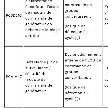
d'alimentation
commande de
électrique d'écart
E
groupe
de module de
d
P06D61C
convertisseur.
commande de
a
générateur en
c
(logique de
dehors de la plage
détection à 1
admise
cycle(s))
Dysfonctionnement
interne de l'ECU de
Défaillance μC de
commande de
surveillance /
E
groupe
sécurité du
d
P0A1A47
convertisseur.
module de
a
commande de
c
(logique de
générateur
détection à 1
cycle(s))