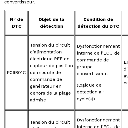
convertisseur.
N° de
Objet de la
Condition de
DTC
détection
détection du DTC
Tension du circuit
Dysfonctionnement
d'alimentation
interne de l'ECU de
électrique REF de
commande de
E
capteur de position
groupe
d
P06B01C
de module de
convertisseur.
a
commande de
c
(logique de
générateur en
détection à 1
dehors de la plage
cycle(s))
admise
Dysfonctionnement
Tension du circuit
interne de l'ECU de