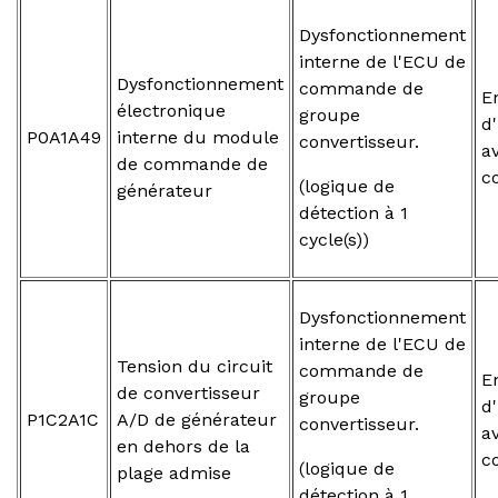
Dysfonctionnement
interne de l'ECU de
Dysfonctionnement
commande de
E
électronique
groupe
d
P0A1A49
interne du module
convertisseur.
a
de commande de
c
(logique de
générateur
détection à 1
cycle(s))
Dysfonctionnement
interne de l'ECU de
Tension du circuit
commande de
E
de convertisseur
groupe
d
P1C2A1C
A/D de générateur
convertisseur.
a
en dehors de la
c
(logique de
plage admise
détection à 1