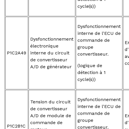
cycle(s))
Dysfonctionnement
interne de l'ECU de
Dysfonctionnement
commande de
E
électronique
groupe
d
P1C2A49
interne du circuit
convertisseur.
a
de convertisseur
c
(logique de
A/D de générateur
détection à 1
cycle(s))
Dysfonctionnement
Tension du circuit
interne de l'ECU de
de convertisseur
commande de
A/D de module de
E
groupe
commande de
d
P1C2B1C
convertisseur.