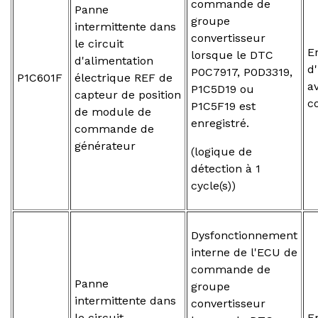
commande de
Panne
groupe
intermittente dans
convertisseur
le circuit
E
lorsque le DTC
d'alimentation
d
P0C7917, P0D3319,
P1C601F
électrique REF de
a
P1C5D19 ou
capteur de position
c
P1C5F19 est
de module de
enregistré.
commande de
générateur
(logique de
détection à 1
cycle(s))
Dysfonctionnement
interne de l'ECU de
commande de
Panne
groupe
intermittente dans
convertisseur
le circuit
E