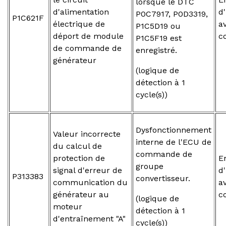
lorsque le DTC
d'alimentation
d
P0C7917, P0D3319,
P1C621F
électrique de
a
P1C5D19 ou
déport de module
c
P1C5F19 est
de commande de
enregistré.
générateur
(logique de
détection à 1
cycle(s))
Dysfonctionnement
Valeur incorrecte
interne de l'ECU de
du calcul de
commande de
protection de
E
groupe
signal d'erreur de
d
P313383
convertisseur.
communication du
a
générateur au
c
(logique de
moteur
détection à 1
d'entraînement "A"
cycle(s))