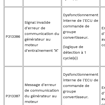
Dysfonctionnement
interne de l'ECU de
Signal invalide
commande de
d'erreur de
E
groupe
communication du
d
P313386
convertisseur.
générateur au
a
moteur
c
(logique de
d'entraînement "A"
détection à 1
cycle(s))
Dysfonctionnement
interne de l'ECU de
Message d'erreur
commande de
E
de communication
groupe
d
P313387
du générateur au
convertisseur.
a
moteur
c