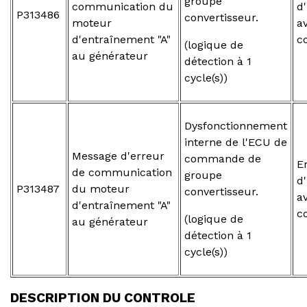
groupe
communication du
d
P313486
convertisseur.
moteur
a
d'entraînement "A"
c
(logique de
au générateur
détection à 1
cycle(s))
Dysfonctionnement
interne de l'ECU de
Message d'erreur
commande de
E
de communication
groupe
d
P313487
du moteur
convertisseur.
a
d'entraînement "A"
c
(logique de
au générateur
détection à 1
cycle(s))
DESCRIPTION DU CONTROLE