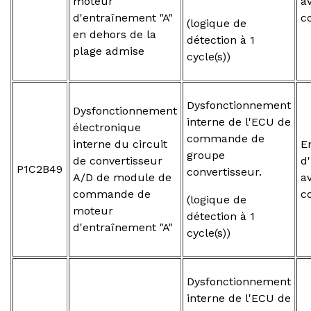
moteur
a
d'entraînement "A"
c
(logique de
en dehors de la
détection à 1
plage admise
cycle(s))
Dysfonctionnement
Dysfonctionnement
interne de l'ECU de
électronique
commande de
interne du circuit
E
groupe
de convertisseur
d
P1C2B49
convertisseur.
A/D de module de
a
commande de
c
(logique de
moteur
détection à 1
d'entraînement "A"
cycle(s))
Dysfonctionnement
interne de l'ECU de