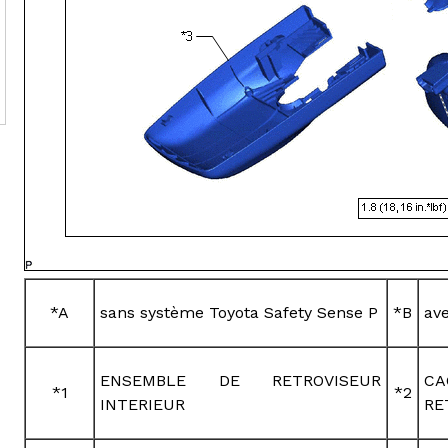
*A
sans système Toyota Safety Sense P
*B
av
ENSEMBLE DE RETROVISEUR
CA
*1
*2
INTERIEUR
RE