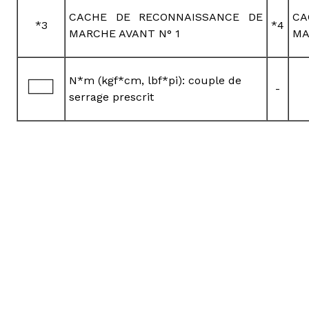
CACHE DE RECONNAISSANCE DE
CA
*3
*4
MARCHE AVANT N° 1
MA
N*m (kgf*cm, lbf*pi): couple de
-
serrage prescrit