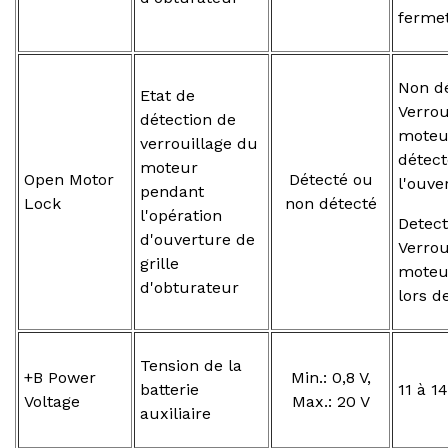
ferme
Non dé
Etat de
Verrou
détection de
moteu
verrouillage du
détec
moteur
Open Motor
Détecté ou
l'ouve
pendant
Lock
non détecté
l'opération
Detect
d'ouverture de
Verrou
grille
moteu
d'obturateur
lors d
Tension de la
+B Power
Min.: 0,8 V,
batterie
11 à 14
Voltage
Max.: 20 V
auxiliaire