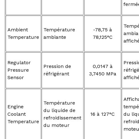
fermé
Tempé
Ambient
Température
-78,75 à
ambian
Temperature
ambiante
78,125°C
affich
Regulator
Pressi
Pression de
0,0147 à
Pressure
réfrig
réfrigérant
3,7450 MPa
Sensor
affich
Affich
Température
Engine
tempér
du liquide de
Coolant
16 à 127°C
du liq
refroidissement
Temperature
refroi
du moteur
moteur