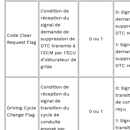
Condition de
0: Sig
réception du
deman
signal de
suppr
demande de
DTC n
Code Clear
suppression de
0 ou 1
Request Flag
1: Sig
DTC transmis à
deman
l'ECM par l'ECU
suppr
d'obturateur de
DTC r
grille
Condition de
0: Sig
réception du
transi
signal de
de co
Driving Cycle
transition du
reçu
0 ou 1
Change Flag
cycle de
1: Sig
conduite
transi
envoyé par