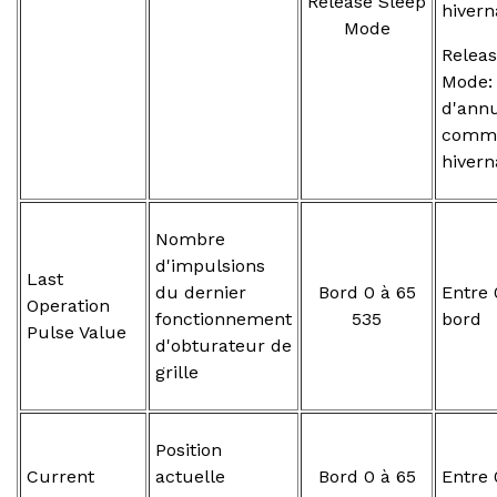
Release Sleep
hivern
Mode
Releas
Mode:
d'annu
comm
hivern
Nombre
d'impulsions
Last
du dernier
Bord 0 à 65
Entre 
Operation
fonctionnement
535
bord
Pulse Value
d'obturateur de
grille
Position
Current
actuelle
Bord 0 à 65
Entre 