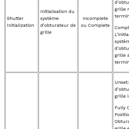
d'obtu
grille 
Initialisation du
termi
Shutter
système
Incomplete
Initialization
d'obturateur de
ou Complete
Compl
grille
L'initi
systè
d'obtu
grille 
termi
Unset:
d'obtu
grille
Fully 
Positio
Obtur
grille 