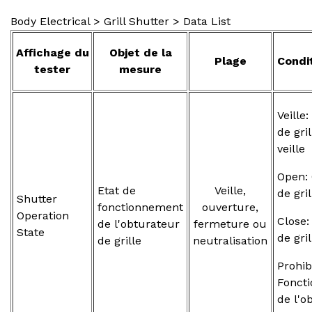
Body Electrical > Grill Shutter > Data List
Affichage du
Objet de la
Plage
Condi
tester
mesure
Veille
de gri
veille
Open:
Etat de
Veille,
de gri
Shutter
fonctionnement
ouverture,
Operation
Close:
de l'obturateur
fermeture ou
State
de gri
de grille
neutralisation
Prohibi
Fonct
de l'o