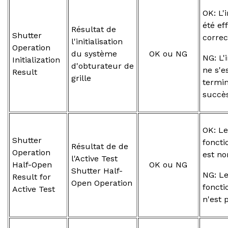
OK: L'i
été ef
Résultat de
Shutter
corre
l'initialisation
Operation
du système
OK ou NG
NG: L'i
Initialization
d'obturateur de
ne s'e
Result
grille
termi
succè
OK: Le
Shutter
fonct
Résultat de de
Operation
est n
l'Active Test
Half-Open
OK ou NG
Shutter Half-
NG: L
Result for
Open Operation
fonct
Active Test
n'est 