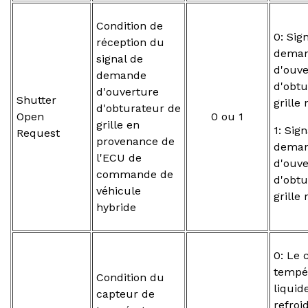
Condition de
0: Sig
réception du
dema
signal de
d'ouve
demande
d'obtu
d'ouverture
Shutter
grille
d'obturateur de
Open
0 ou 1
grille en
1: Sig
Request
provenance de
dema
l'ECU de
d'ouve
commande de
d'obtu
véhicule
grille
hybride
0: Le 
tempé
Condition du
liquid
capteur de
refroi