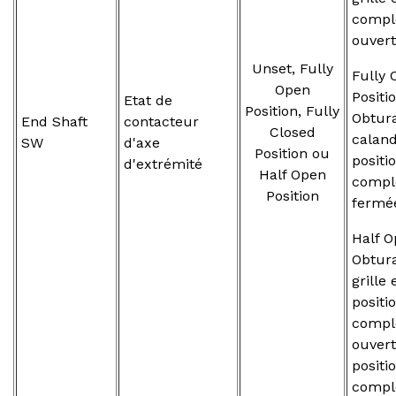
compl
ouver
Unset, Fully
Fully 
Open
Positio
Etat de
Position, Fully
Obtur
End Shaft
contacteur
Closed
calan
SW
d'axe
Position ou
positi
d'extrémité
Half Open
compl
Position
fermé
Half O
Obtur
grille 
positi
compl
ouvert
positi
compl