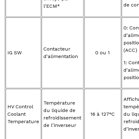
de con
l'ECM*
0: Con
d'alim
positi
Contacteur
(ACC)
IG SW
0 ou 1
d'alimentation
1: Con
d'alim
positi
Affich
Température
HV Control
tempér
du liquide de
Coolant
16 à 127°C
du liq
refroidissement
Temperature
refroi
de l'inverseur
d'inve