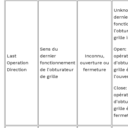
Unkno
dernie
fonct
l'obtu
grille
Sens du
Open: 
Last
dernier
Inconnu,
opérat
Operation
fonctionnement
ouverture ou
d'obtu
Direction
de l'obturateur
fermeture
grille 
de grille
l'ouve
Close:
opérat
d'obtu
grille 
ferme