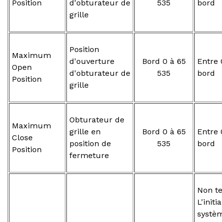
Position
d'obturateur de
535
bord
grille
Position
Maximum
d'ouverture
Bord 0 à 65
Entre 
Open
d'obturateur de
535
bord
Position
grille
Obturateur de
Maximum
grille en
Bord 0 à 65
Entre 
Close
position de
535
bord
Position
fermeture
Non te
L'initi
systè