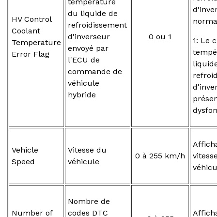
température
d'inve
du liquide de
HV Control
norma
refroidissement
Coolant
d'inverseur
0 ou 1
1: Le 
Temperature
envoyé par
tempé
Error Flag
l'ECU de
liquid
commande de
refroi
véhicule
d'inve
hybride
prése
dysfo
Affich
Vehicle
Vitesse du
0 à 255 km/h
vitess
Speed
véhicule
véhicu
Nombre de
Number of
codes DTC
Affich