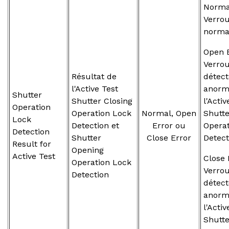
Normal
Verrou
norma
Open E
Verrou
Résultat de
détect
l'Active Test
anorma
Shutter
Shutter Closing
l'Activ
Operation
Operation Lock
Normal, Open
Shutt
Lock
Detection et
Error ou
Opera
Detection
Shutter
Close Error
Detect
Result for
Opening
Active Test
Close 
Operation Lock
Verrou
Detection
détect
anorma
l'Activ
Shutte