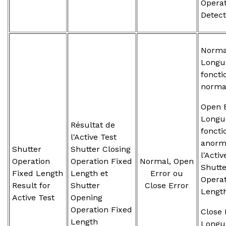
Opera
Detect
Normal
Longu
fonct
norma
Open E
Longu
Résultat de
fonct
l'Active Test
anorma
Shutter
Shutter Closing
l'Activ
Operation
Operation Fixed
Normal, Open
Shutt
Fixed Length
Length et
Error ou
Operat
Result for
Shutter
Close Error
Lengt
Active Test
Opening
Operation Fixed
Close 
Length
Longu