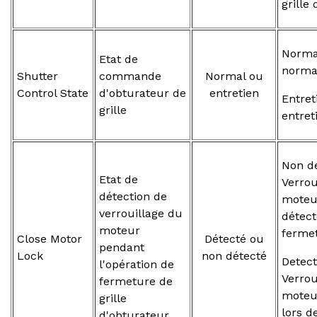
grille
Norma
Etat de
norma
Shutter
commande
Normal ou
Control State
d'obturateur de
entretien
Entret
grille
entret
Non dé
Etat de
Verrou
détection de
moteu
verrouillage du
détect
moteur
ferme
Close Motor
Détecté ou
pendant
Lock
non détecté
Detect
l'opération de
Verrou
fermeture de
moteu
grille
lors d
d'obturateur