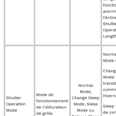
fonct
anorma
l'Activ
Shutte
Operat
Lengt
Norma
Mode 
Chang
Mode:
transi
Normal
comm
Mode,
Mode de
hivern
Shutter
Change Sleep
fonctionnement
Operation
Mode, Sleep
Sleep
de l'obturateur
Mode
Mode ou
de c
de grille