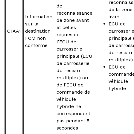
reconnais
de
de la zone
reconnaissance
Information
avant
de zone avant
sur la
ECU de
et celles
C1AA1
destination
carrosseri
reçues de
FCM non
principale
l'ECU de
conforme
de carross
carrosserie
du réseau
principale (ECU
multiplex)
de carrosserie
ECU de
du réseau
commande
multiplex) ou
véhicule
de l'ECU de
hybride
commande de
véhicule
hybride ne
correspondent
pas pendant 5
secondes