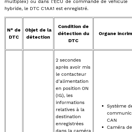
multiplex) ou dans l'ECU de commande de véhicule
hybride, le DTC C1AA1 est enregistré.
Condition de
N° de
Objet de la
détection du
Organe incrim
DTC
détection
DTC
2 secondes
après avoir mis
le contacteur
d'alimentation
en position ON
(IG), les
informations
Système d
relatives à la
communica
destination
CAN
enregistrées
Caméra de
dans la caméra