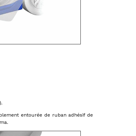
.
alablement entourée de ruban adhésif de
éma.