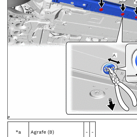
*a
Agrafe (B)
-
-