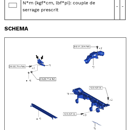
N*m (kgf*cm, lbf*pi): couple de
-
-
serrage prescrit
SCHEMA