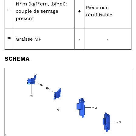
N*m (kgf*cm, lbf*pi):
Pièce non
couple de serrage
●
réutilisable
prescrit
Graisse MP
-
-
SCHEMA