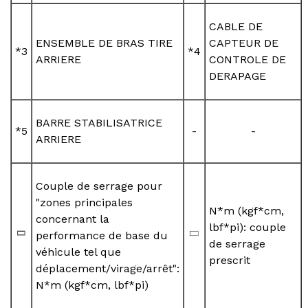
CABLE DE
ENSEMBLE DE BRAS TIRE
CAPTEUR DE
*3
*4
ARRIERE
CONTROLE DE
DERAPAGE
BARRE STABILISATRICE
*5
-
-
ARRIERE
Couple de serrage pour
"zones principales
N*m (kgf*cm,
concernant la
lbf*pi): couple
performance de base du
de serrage
véhicule tel que
prescrit
déplacement/virage/arrêt":
N*m (kgf*cm, lbf*pi)