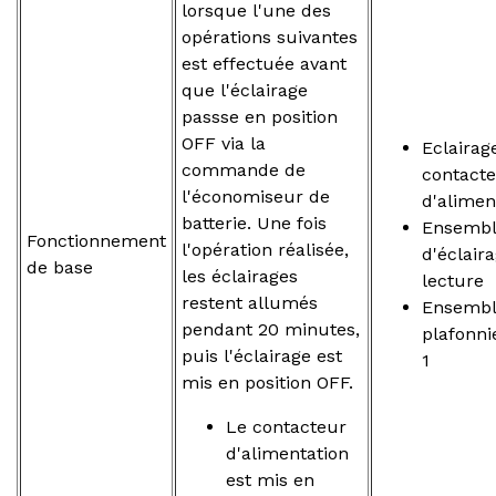
lorsque l'une des
opérations suivantes
est effectuée avant
que l'éclairage
passse en position
OFF via la
Eclaira
commande de
contact
l'économiseur de
d'alimen
batterie. Une fois
Ensemb
Fonctionnement
l'opération réalisée,
d'éclair
de base
les éclairages
lecture
restent allumés
Ensemb
pendant 20 minutes,
plafonn
puis l'éclairage est
1
mis en position OFF.
Le contacteur
d'alimentation
est mis en