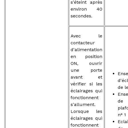
s'éteint après
environ 40
secondes.
Avec le
contacteur
d'alimentation
en position
ON, ouvrir
une porte
Ens
avant et
d'éc
vérifier si les
de l
éclairages qui
Ens
fonctionnent
de
s'allument.
plaf
Lorsque les
n° 1
éclairages qui
Ecla
fonctionnent