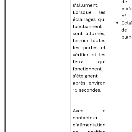
de
s'allument.
plaf
Lorsque les
n° 1
éclairages qui
Ecla
fonctionnent
de
sont allumés,
plan
fermer toutes
les portes et
vérifier si les
feux qui
fonctionnent
s'éteignent
après environ
15 secondes.
Avec le
contacteur
d'alimentation
en position