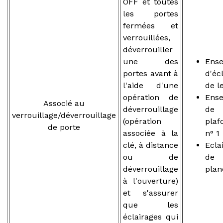
OFF et toutes
les portes
fermées et
verrouillées,
déverrouiller
une des
Ens
portes avant à
d'éc
l'aide d'une
de l
opération de
Ens
Associé au
déverrouillage
de
verrouillage/déverrouillage
(opération
plaf
de porte
associée à la
n° 1
clé, à distance
Ecla
ou de
de
déverrouillage
plan
à l'ouverture)
et s'assurer
que les
éclairages qui