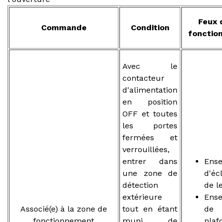
Feux 
Commande
Condition
fonctio
Avec le
contacteur
d'alimentation
en position
OFF et toutes
les portes
fermées et
verrouillées,
entrer dans
Ens
une zone de
d'éc
détection
de l
extérieure
Ens
Associé(e) à la zone de
tout en étant
de
fonctionnement
muni de
plaf