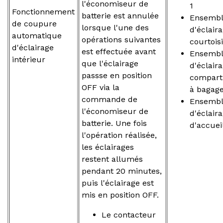
l'économiseur de
1
Fonctionnement
batterie est annulée
Ensemb
de coupure
lorsque l'une des
d'éclair
automatique
opérations suivantes
courtois
d'éclairage
est effectuée avant
Ensemb
intérieur
que l'éclairage
d'éclair
passse en position
compart
OFF via la
à bagage
commande de
Ensemb
l'économiseur de
d'éclair
batterie. Une fois
d'accuei
l'opération réalisée,
les éclairages
restent allumés
pendant 20 minutes,
puis l'éclairage est
mis en position OFF.
Le contacteur