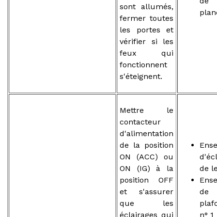
de
sont allumés,
plan
fermer toutes
les portes et
vérifier si les
feux qui
fonctionnent
s'éteignent.
Mettre le
contacteur
d'alimentation
de la position
Ens
ON (ACC) ou
d'éc
ON (IG) à la
de l
position OFF
Ens
et s'assurer
de
que les
plaf
éclairages qui
n° 1