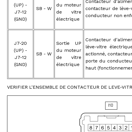
Contacteur d'alimen
(UP) -
du moteur
SB - W
contacteur de lève-v
J7-12
de vitre
conducteur non enfo
(GND)
électrique
Contacteur d'alimen
J7-20
Sortie UP
lève-vitre électri
(UP) -
du moteur
SB - W
actionné, contacteur
J7-12
de vitre
porte du conducteur
(GND)
électrique
haut (fonctionneme
VERIFIER L'ENSEMBLE DE CONTACTEUR DE LEVE-VIT