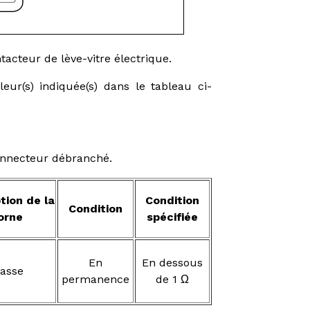
acteur de lève-vitre électrique.
leur(s) indiquée(s) dans le tableau ci-
connecteur débranché.
tion de la
Condition
Condition
orne
spécifiée
En
En dessous
asse
permanence
de 1 Ω