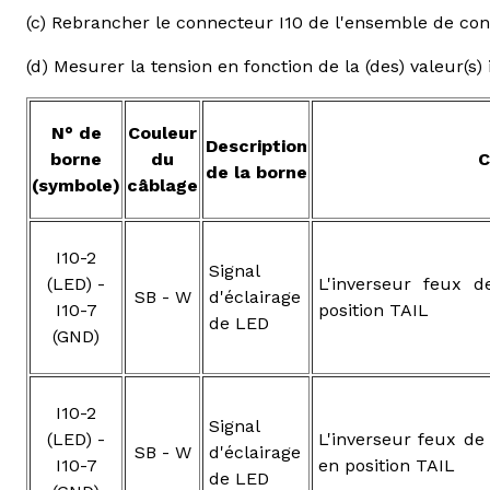
(c) Rebrancher le connecteur I10 de l'ensemble de cont
(d) Mesurer la tension en fonction de la (des) valeur(s)
N° de
Couleur
Description
borne
du
C
de la borne
(symbole)
câblage
I10-2
Signal
(LED) -
L'inverseur feux d
SB - W
d'éclairage
I10-7
position TAIL
de LED
(GND)
I10-2
Signal
(LED) -
L'inverseur feux de
SB - W
d'éclairage
I10-7
en position TAIL
de LED