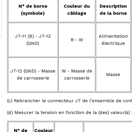
N° de borne
Couleur du
Description
(symbole)
câblage
de la borne
J7-11 (B) - J7-12
Alimentation
B - W
(GND)
électrique
J7-12 (GND) - Masse
W - Masse de
Masse
de carrosserie
carrosserie
(c) Rebrancher le connecteur J7 de l'ensemble de cont
(d) Mesurer la tension en fonction de la (des) valeur(s)
N° de
Couleur