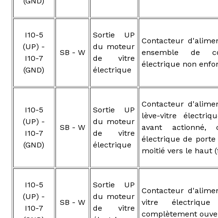
(GND)
I10-5
Sortie UP
Contacteur d'alimen
(UP) -
du moteur
SB - W
ensemble de con
I10-7
de vitre
électrique non enfo
(GND)
électrique
Contacteur d'alimen
I10-5
Sortie UP
lève-vitre électr
(UP) -
du moteur
SB - W
avant actionné, 
I10-7
de vitre
électrique de port
(GND)
électrique
moitié vers le haut
I10-5
Sortie UP
Contacteur d'alimen
(UP) -
du moteur
SB - W
vitre électriqu
I10-7
de vitre
complètement ouve