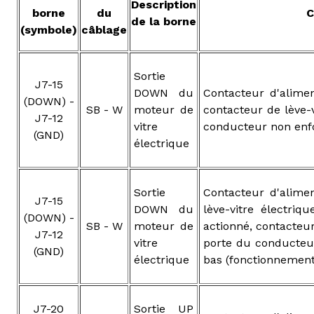
Description
borne
du
C
de la borne
(symbole)
câblage
Sortie
J7-15
DOWN du
Contacteur d'alimen
(DOWN) -
SB - W
moteur de
contacteur de lève-v
J7-12
vitre
conducteur non enfo
(GND)
électrique
Sortie
Contacteur d'alimen
J7-15
DOWN du
lève-vitre électri
(DOWN) -
SB - W
moteur de
actionné, contacteur
J7-12
vitre
porte du conducteur
(GND)
électrique
bas (fonctionnemen
J7-20
Sortie UP