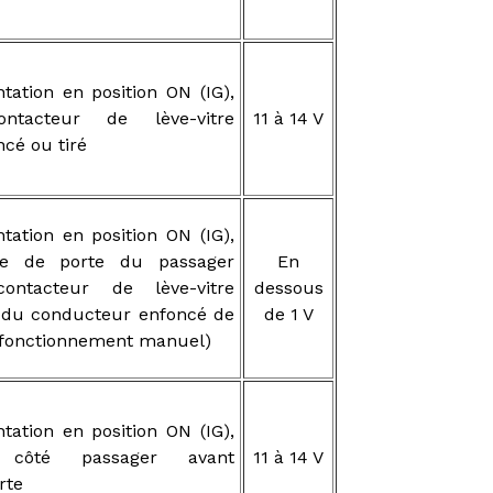
tation en position ON (IG),
tacteur de lève-vitre
11 à 14 V
ncé ou tiré
tation en position ON (IG),
ique de porte du passager
En
contacteur de lève-vitre
dessous
e du conducteur enfoncé de
de 1 V
 (fonctionnement manuel)
tation en position ON (IG),
e côté passager avant
11 à 14 V
rte