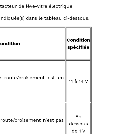
acteur de lève-vitre électrique.
 indiquée(s) dans le tableau ci-dessous.
Condition
ondition
spécifiée
e route/croisement est en
11 à 14 V
En
 route/croisement n'est pas
dessous
de 1 V