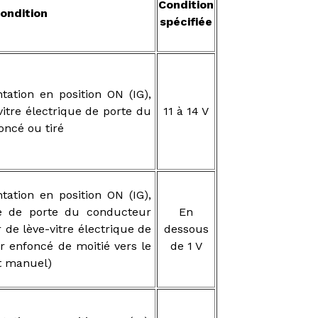
Condition
ondition
spécifiée
tation en position ON (IG),
itre électrique de porte du
11 à 14 V
ncé ou tiré
tation en position ON (IG),
que de porte du conducteur
En
 de lève-vitre électrique de
dessous
 enfoncé de moitié vers le
de 1 V
t manuel)