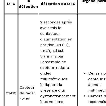
la
Organe incri
DTC
détection du DTC
détection
2 secondes après
avoir mis le
contacteur
d'alimentation en
position ON (IG),
un signal est
transmis par
l'ensemble de
capteur radar à
ondes
L'ensemb
millimétriques
capteur r
indiquant la
à ondes
Capteur
présence d'un
millimetr
C1A10
de radar
dysfonctionnement
Caméra 
avant
interne dans
reconnai