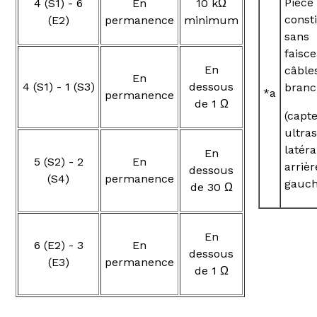
Pièce
4 (S1) - 6
En
10 kΩ
consti
(E2)
permanence
minimum
sans
faisc
En
câble
En
4 (S1) - 1 (S3)
dessous
branc
*a
permanence
de 1 Ω
(capt
ultra
latéra
En
5 (S2) - 2
En
arrièr
dessous
(S4)
permanence
gauch
de 30 Ω
En
6 (E2) - 3
En
dessous
(E3)
permanence
de 1 Ω