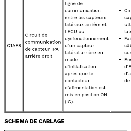
ligne de
communication
Cir
entre les capteurs
ca
latéraux arrière et
ul
l'ECU ou
lat
Circuit de
dysfonctionnement
Fa
communication
C1AF8
d'un capteur
câ
de capteur IPA
latéral arrière en
co
arrière droit
mode
En
d'initialisation
d'
après que le
d'
contacteur
de
d'alimentation est
mis en position ON
(IG).
SCHEMA DE CABLAGE