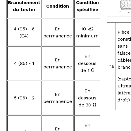
Branchement
Condition
Condition
du tester
spécifiée
4 (S5) - 6
En
10 kΩ
Pièce
(E4)
permanence
minimum
consti
sans
faisc
En
En
câble
4 (S5) - 1
dessous
*a
permanence
branc
de 1 Ω
(capt
ultra
En
latéra
En
5 (S6) - 2
dessous
droit)
permanence
de 30 Ω
En
En