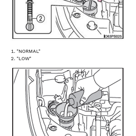
"NORMAL"
"LOW"