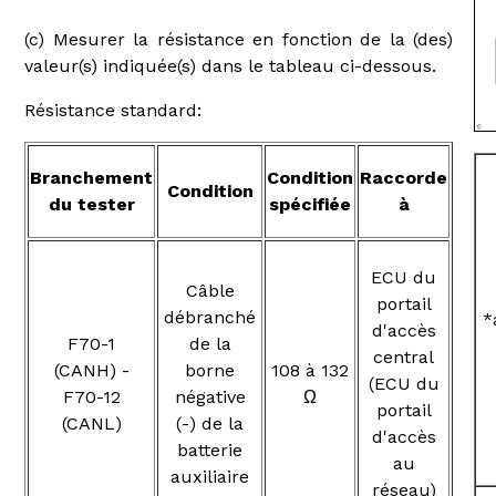
(c) Mesurer la résistance en fonction de la (des)
valeur(s) indiquée(s) dans le tableau ci-dessous.
Résistance standard:
Branchement
Condition
Raccorde
Condition
du tester
spécifiée
à
ECU du
Câble
portail
débranché
*
d'accès
F70-1
de la
central
(CANH) -
borne
108 à 132
(ECU du
F70-12
négative
Ω
portail
(CANL)
(-) de la
d'accès
batterie
au
auxiliaire
réseau)