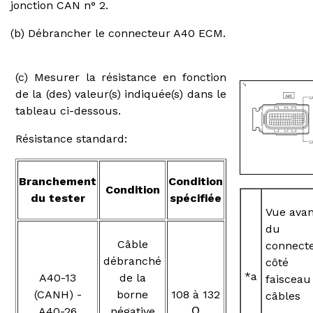
jonction CAN n° 2.
(b) Débrancher le connecteur A40 ECM.
(c) Mesurer la résistance en fonction
de la (des) valeur(s) indiquée(s) dans le
tableau ci-dessous.
Résistance standard:
Branchement
Condition
Condition
du tester
spécifiée
Vue avan
du
Câble
connect
débranché
côté
*a
A40-13
de la
faisceau
(CANH) -
borne
108 à 132
câbles
A40-26
négative
Ω