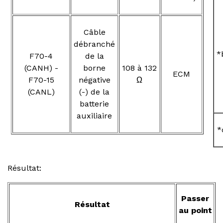
Câble
débranché
*
F70-4
de la
(CANH) -
borne
108 à 132
ECM
F70-15
négative
Ω
(CANL)
(-) de la
batterie
auxiliaire
*
Résultat:
Passer
Résultat
au point