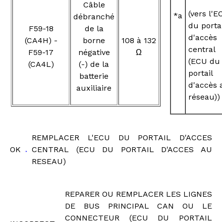
Câble
(vers l'E
*a
débranché
du portai
F59-18
de la
d'accès
(CA4H) -
borne
108 à 132
central
F59-17
négative
Ω
(ECU du
(CA4L)
(-) de la
portail
batterie
d'accès 
auxiliaire
réseau))
REMPLACER L'ECU DU PORTAIL D'ACCES
OK
CENTRAL (ECU DU PORTAIL D'ACCES AU
RESEAU)
REPARER OU REMPLACER LES LIGNES
DE BUS PRINCIPAL CAN OU LE
CONNECTEUR (ECU DU PORTAIL