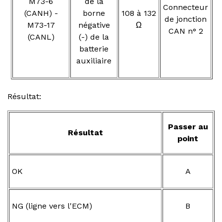
M73-6
de la
Connecteur
(CANH) -
borne
108 à 132
de jonction
M73-17
négative
Ω
CAN n° 2
(CANL)
(-) de la
batterie
auxiliaire
Résultat:
Passer au
Résultat
point
OK
A
NG (ligne vers l'ECM)
B