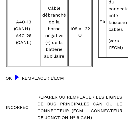
du
Câble
connect
débranché
côté
*a
A40-13
de la
faisceau
(CANH) -
borne
108 à 132
câbles
A40-26
négative
Ω
(vers
(CANL)
(-) de la
l'ECM)
batterie
auxiliaire
OK
REMPLACER L'ECM
REPARER OU REMPLACER LES LIGNES
DE BUS PRINCIPALES CAN OU LE
INCORRECT
CONNECTEUR (ECM - CONNECTEUR
DE JONCTION N° 6 CAN)