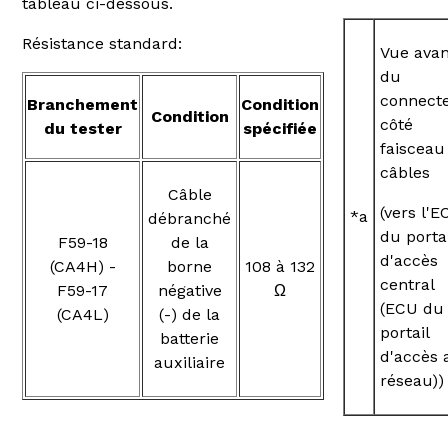
tableau ci-dessous.
Résistance standard:
Vue avan
du
connect
Branchement
Condition
Condition
côté
du tester
spécifiée
faisceau
câbles
Câble
(vers l'E
*a
débranché
du portai
F59-18
de la
d'accès
(CA4H) -
borne
108 à 132
central
F59-17
négative
Ω
(ECU du
(CA4L)
(-) de la
portail
batterie
d'accès 
auxiliaire
réseau))