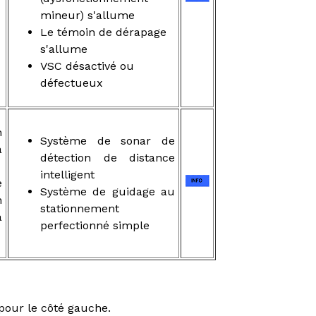
mineur) s'allume
Le témoin de dérapage
s'allume
VSC désactivé ou
défectueux
n
Système de sonar de
à
détection de distance
intelligent
e
Système de guidage au
n
stationnement
à
perfectionné simple
pour le côté gauche.