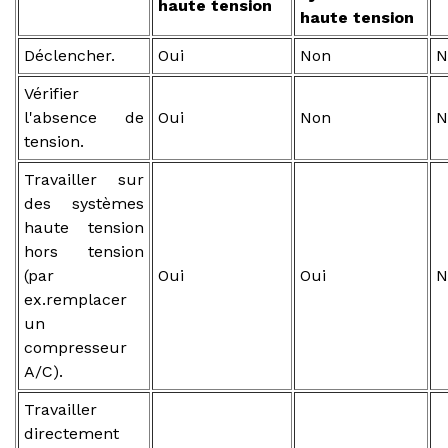
haute tension
haute tension
Déclencher.
Oui
Non
N
Vérifier
l'absence de
Oui
Non
N
tension.
Travailler sur
des systèmes
haute tension
hors tension
(par
Oui
Oui
N
ex.remplacer
un
compresseur
A/C).
Travailler
directement