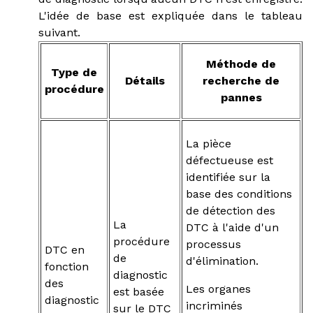
L'idée de base est expliquée dans le tableau
suivant.
Méthode de
Type de
Détails
recherche de
procédure
pannes
La pièce
défectueuse est
identifiée sur la
base des conditions
de détection des
La
DTC à l'aide d'un
procédure
processus
DTC en
de
d'élimination.
fonction
diagnostic
des
Les organes
est basée
diagnostic
incriminés
sur le DTC