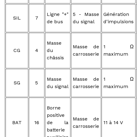
Ligne "+"
5 - Masse
Génération
SIL
7
de bus
du signal
d'impulsions
Masse
Masse de
1 Ω
CG
4
du
carrosserie
maximum
châssis
Masse
Masse de
1 Ω
SG
5
du signal
carrosserie
maximum
Borne
positive
Masse de
BAT
16
de la
11 à 14 V
carrosserie
batterie