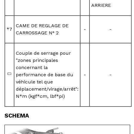
ARRIERE
CAME DE REGLAGE DE
*7
-
-
CARROSSAGE N° 2
Couple de serrage pour
"zones principales
concernant la
performance de base du
-
-
véhicule tel que
déplacement/virage/arrêt":
N*m (kgf*cm, lbf*pi)
SCHEMA