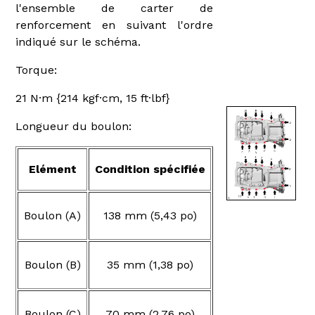
l'ensemble de carter de
renforcement en suivant l'ordre
indiqué sur le schéma.
Torque:
21 N·m {214 kgf·cm, 15 ft·lbf}
Longueur du boulon:
Elément
Condition spécifiée
Boulon (A)
138 mm (5,43 po)
Boulon (B)
35 mm (1,38 po)
Boulon (C)
70 mm (2,76 po)