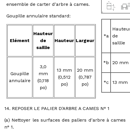
ensemble de carter d'arbre à cames.
Goupille annulaire standard:
Hauteu
Hauteur
*a
de
Elément
de
Hauteur
Largeur
saillie
saillie
*b
20 mm
3,0
13 mm
20 mm
Goupille
mm
(0,512
(0,787
annulaire
(0,118
*c
13 mm
po)
po)
po)
14. REPOSER LE PALIER D'ARBRE A CAMES N° 1
(a) Nettoyer les surfaces des paliers d'arbre à cames
n° 1.