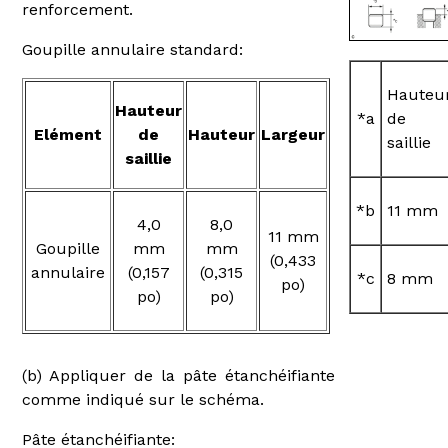
renforcement.
Goupille annulaire standard:
Hauteu
Hauteur
*a
de
Elément
de
Hauteur
Largeur
saillie
saillie
*b
11 mm
4,0
8,0
11 mm
Goupille
mm
mm
(0,433
annulaire
(0,157
(0,315
*c
8 mm
po)
po)
po)
(b) Appliquer de la pâte étanchéifiante
comme indiqué sur le schéma.
Pâte étanchéifiante: