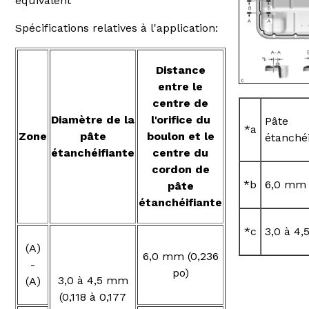
équivalent
Spécifications relatives à l'application:
Distance
entre le
centre de
Diamètre de la
l'orifice du
Pâte
*a
Zone
pâte
boulon et le
étanchéi
étanchéifiante
centre du
cordon de
*b
6,0 mm
pâte
étanchéifiante
*c
3,0 à 4
(A)
6,0 mm (0,236
-
po)
3,0 à 4,5 mm
(A)
(0,118 à 0,177