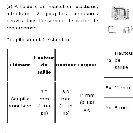
(a) A l'aide d'un maillet en plastique,
introduire 2 goupilles annulaires
neuves dans l'ensemble de carter de
renforcement.
Goupille annulaire standard:
Hauteu
Hauteur
*a
de
Elément
de
Hauteur
Largeur
saillie
saillie
*b
11 mm
3,0
8,0
11 mm
Goupille
mm
mm
(0,433
annulaire
(0,118
(0,315
*c
8 mm
po)
po)
po)