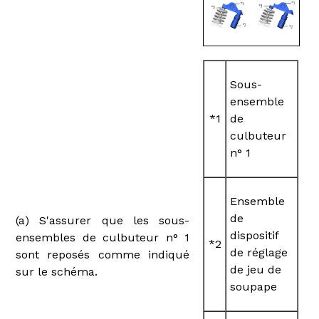
Sous-
ensemble
*1
de
culbuteur
n° 1
Ensemble
de
(a) S'assurer que les sous-
dispositif
ensembles de culbuteur n° 1
*2
de réglage
sont reposés comme indiqué
de jeu de
sur le schéma.
soupape