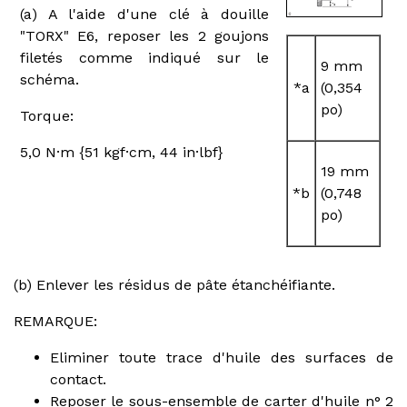
(a) A l'aide d'une clé à douille
"TORX" E6, reposer les 2 goujons
filetés comme indiqué sur le
9 mm
schéma.
*a
(0,354
po)
Torque:
5,0 N·m {51 kgf·cm, 44 in·lbf}
19 mm
*b
(0,748
po)
(b) Enlever les résidus de pâte étanchéifiante.
REMARQUE:
Eliminer toute trace d'huile des surfaces de
contact.
Reposer le sous-ensemble de carter d'huile n° 2