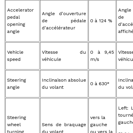
Accelerator
Angle
Angle d'ouverture
pedal
de 
de pédale
0 à 124 %
opening
d'accé
d'accélérateur
angle
affich
Vehicle
Vitesse du
0 à 9,45
Vites
speed
véhicule
m/s
véhicu
Steering
Inclinaison absolue
Inclin
0 à 630°
angle
du volant
du vol
Left: 
tour
Steering
vers la
gauch
wheel
Sens de braquage
gauche
turning
du volant
ou vers la