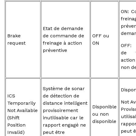
ON: C
frein
préven
Etat de demande
dema
Brake
de commande de
OFF ou
request
freinage à action
ON
OFF:
préventive
de f
actio
non d
Système de sonar
Dispon
ICS
de détection de
Not Av
Temporarily
distance intelligent
Disponible
Provis
Not Available
provisoirement
ou non
utilisa
(Shift
inutilisable car le
disponible
rappo
Position
rapport engagé ne
peut ê
Invalid)
peut être