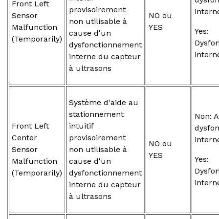
Front Left
provisoirement
intern
Sensor
NO ou
non utilisable à
Malfunction
YES
Yes:
cause d'un
(Temporarily)
Dysfo
dysfonctionnement
intern
interne du capteur
à ultrasons
Système d'aide au
stationnement
Non: 
Front Left
intuitif
dysfo
Center
provisoirement
intern
NO ou
Sensor
non utilisable à
YES
Yes:
Malfunction
cause d'un
Dysfo
(Temporarily)
dysfonctionnement
intern
interne du capteur
à ultrasons