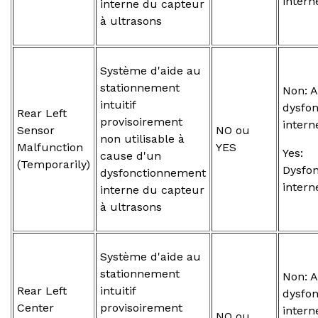
intern
interne du capteur
à ultrasons
Système d'aide au
stationnement
Non: 
intuitif
dysfo
Rear Left
provisoirement
intern
Sensor
NO ou
non utilisable à
Malfunction
YES
Yes:
cause d'un
(Temporarily)
Dysfo
dysfonctionnement
intern
interne du capteur
à ultrasons
Système d'aide au
stationnement
Non: 
Rear Left
intuitif
dysfo
Center
provisoirement
intern
NO ou