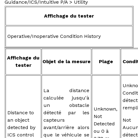
Guidance/ICS/Intuitive P/A > Utility
Affichage du tester
Operative/Inoperative Condition History
Affichage du
Objet de la mesure
Plage
Condi
tester
Unkno
La distance
Cond
calculée jusqu'à
déte
un obstacle
rempli
Unknown,
Distance to
détecté par les
Not
an object
capteurs
Not 
Detected
detected by
avant/arrière alors
Auc
ou 0 à
ICS control
que le véhicule se
détect