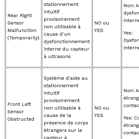
stationnement
Non: 
intuitif
dysfo
Rear Right
provisoirement
intern
Sensor
NO ou
non utilisable à
Malfunction
YES
Yes:
cause d'un
(Temporarily)
Dysfo
dysfonctionnement
intern
interne du capteur
à ultrasons
Système d'aide au
stationnement
Non: 
intuitif
étrang
provisoirement
Front Left
contac
non utilisable à
NO ou
Sensor
cause de la
YES
Yes: C
Obstructed
présence de corps
étrang
étrangers sur le
contac
capteur à