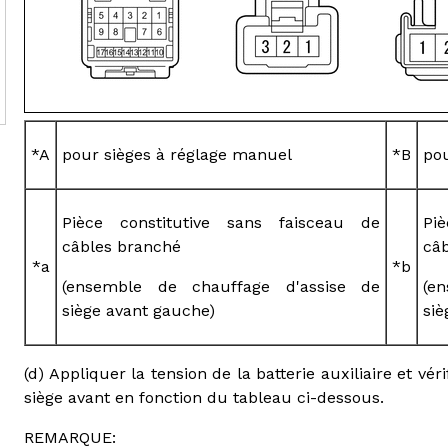
*A
pour sièges à réglage manuel
*B
pou
Pièce constitutive sans faisceau de
Pi
câbles branché
câ
*a
*b
(ensemble de chauffage d'assise de
(e
siège avant gauche)
siè
(d) Appliquer la tension de la batterie auxiliaire et v
siège avant en fonction du tableau ci-dessous.
REMARQUE: