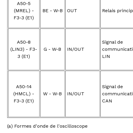
A50-5
(MREL) -
BE - W-B
OUT
Relais princip
F3-3 (E1)
A50-8
Signal de
(LIN3) - F3-
G - W-B
IN/OUT
communicati
3 (E1)
LIN
A50-14
Signal de
(HMCL) -
W - W-B
IN/OUT
communicati
F3-3 (E1)
CAN
(a) Formes d'onde de l'oscilloscope