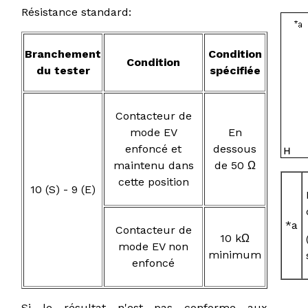
Résistance standard:
Branchement
Condition
Condition
du tester
spécifiée
Contacteur de
mode EV
En
enfoncé et
dessous
maintenu dans
de 50 Ω
cette position
10 (S) - 9 (E)
*a
Contacteur de
10 kΩ
mode EV non
minimum
enfoncé
Si le résultat n'est pas conforme aux