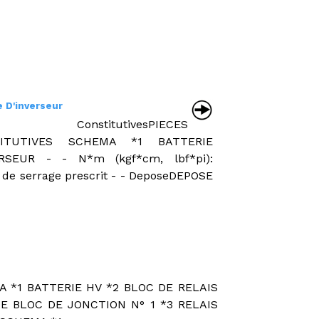
e D'inverseur
es ConstitutivesPIECES
TITUTIVES SCHEMA *1 BATTERIE
ERSEUR - - N*m (kgf*cm, lbf*pi):
 de serrage prescrit - - DeposeDEPOSE
*1 BATTERIE HV *2 BLOC DE RELAIS
 BLOC DE JONCTION N° 1 *3 RELAIS