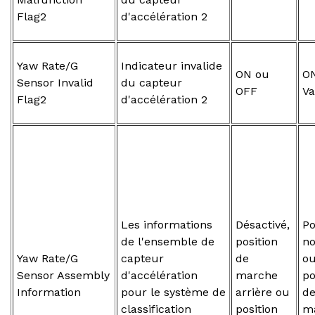
Flag2
d'accélération 2
Yaw Rate/G
Indicateur invalide
ON ou
ON
Sensor Invalid
du capteur
OFF
Va
Flag2
d'accélération 2
Les informations
Désactivé,
Po
de l'ensemble de
position
n
Yaw Rate/G
capteur
de
o
Sensor Assembly
d'accélération
marche
po
Information
pour le système de
arrière ou
d
classification
position
m