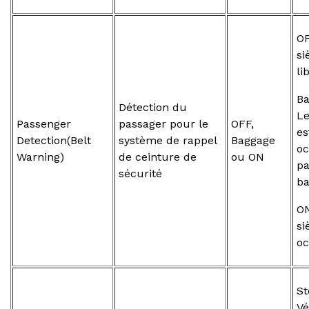
OF
si
li
Ba
Détection du
Le
Passenger
passager pour le
OFF,
es
Detection(Belt
système de rappel
Baggage
o
Warning)
de ceinture de
ou ON
pa
sécurité
b
ON
si
o
St
Vé