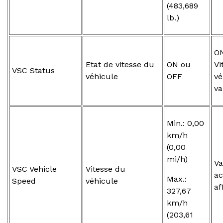
(483,689
lb.)
ON
Etat de vitesse du
ON ou
Vi
VSC Status
véhicule
OFF
vé
va
Min.: 0,00
km/h
(0,00
mi/h)
Va
VSC Vehicle
Vitesse du
ac
Max.:
Speed
véhicule
af
327,67
km/h
(203,61