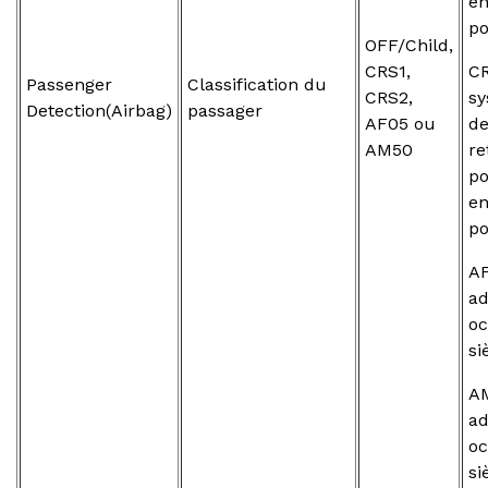
en
po
OFF/Child,
CRS1,
CR
Passenger
Classification du
CRS2,
s
Detection(Airbag)
passager
AF05 ou
d
AM50
re
p
en
po
AF
ad
oc
si
A
ad
oc
si