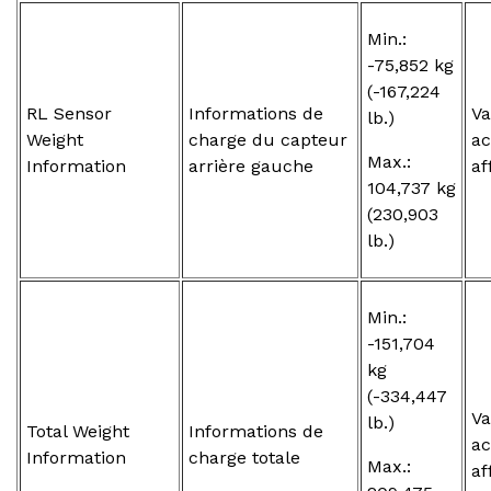
Min.:
-75,852 kg
(-167,224
RL Sensor
Informations de
Va
lb.)
Weight
charge du capteur
ac
Max.:
Information
arrière gauche
af
104,737 kg
(230,903
lb.)
Min.:
-151,704
kg
(-334,447
Va
lb.)
Total Weight
Informations de
ac
Information
charge totale
Max.:
af