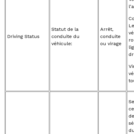
l'
Co
L
Statut de la
Arrêt,
vé
Driving Status
conduite du
conduite
ro
véhicule:
ou virage
li
dr
Vi
vé
to
Se
ce
d
sé
d