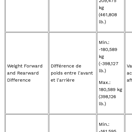
209,475
kg
(461,808
lb.)
Min.:
-180,589
kg
(-398,127
Weight Forward
Différence de
Va
lb.)
and Rearward
poids entre l'avant
ac
Difference
et l'arrière
af
Max.:
180,589 kg
(398,126
lb.)
Min.:
-161,595