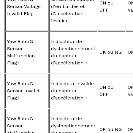
ON ou
ON
Sensor Voltage
d'embardée et
OFF
Va
Invalid Flag
d'accélération
invalide
Yaw Rate/G
Indicateur de
Sensor
dysfonctionnement
OK ou NG
O
Malfunction
du capteur
Flag1
d'accélération 1
Yaw Rate/G
Indicateur invalide
ON ou
ON
Sensor Invalid
du capteur
OFF
Va
Flag1
d'accélération 1
Yaw Rate/G
Indicateur de
Sensor
dysfonctionnement
OK ou NG
O
Malfunction
du capteur