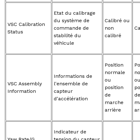
Etat du calibrage
du système de
Calibré ou
VSC Calibration
commande de
non
Ca
Status
stabilité du
calibré
véhicule
Position
Po
normale
n
Informations de
ou
o
VSC Assembly
l'ensemble de
position
po
Information
capteur
de
d
d'accélération
marche
m
arrière
ar
Indicateur de
Yaw Rate/G
tension du capteur