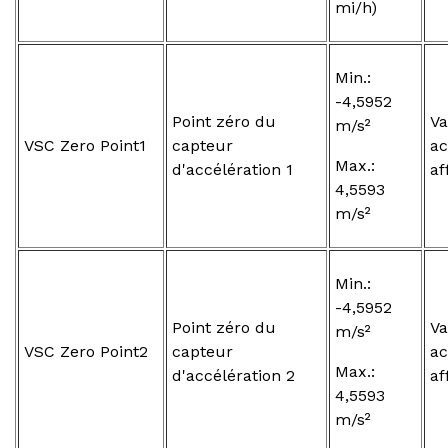
mi/h)
Min.:
-4,5952
Point zéro du
Va
m/s²
VSC Zero Point1
capteur
ac
Max.:
d'accélération 1
af
4,5593
m/s²
Min.:
-4,5952
Point zéro du
Va
m/s²
VSC Zero Point2
capteur
ac
Max.:
d'accélération 2
af
4,5593
m/s²