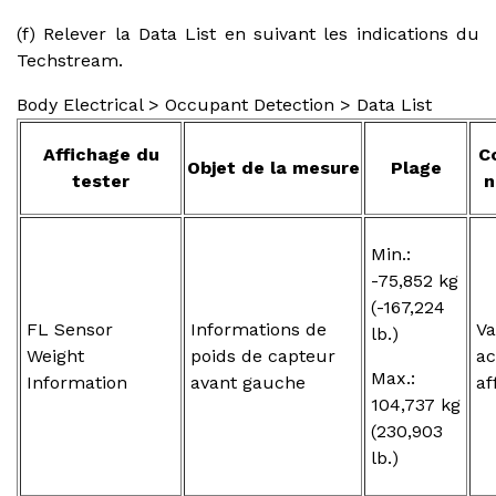
(f) Relever la Data List en suivant les indications du
Techstream.
Body Electrical > Occupant Detection > Data List
Affichage du
C
Objet de la mesure
Plage
tester
n
Min.:
-75,852 kg
(-167,224
FL Sensor
Informations de
Va
lb.)
Weight
poids de capteur
ac
Max.:
Information
avant gauche
af
104,737 kg
(230,903
lb.)