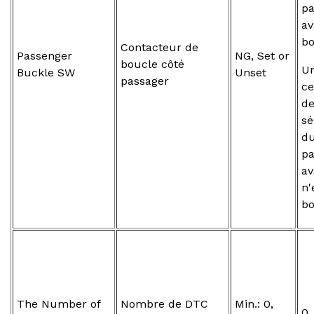
pa
av
bo
Contacteur de
Passenger
NG, Set or
boucle côté
Un
Buckle SW
Unset
passager
ce
d
sé
d
pa
av
n'
bo
The Number of
Nombre de DTC
Min.: 0,
0