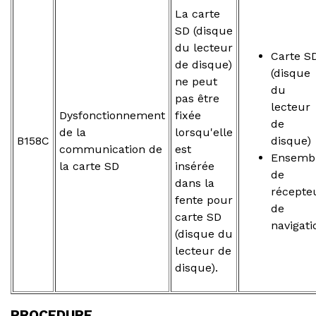
La carte
SD (disque
du lecteur
Carte S
de disque)
(disque
ne peut
du
pas être
lecteur
Dysfonctionnement
fixée
de
de la
lorsqu'elle
B158C
disque)
communication de
est
Ensemb
la carte SD
insérée
de
dans la
récepte
fente pour
de
carte SD
navigati
(disque du
lecteur de
disque).
PROCEDURE