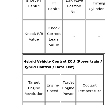
Short FT
EGR Valve
FT
Timin
Bank 1
Position
Bank 1
Cylinder
No.1
Knock
Knock F/B
Correct
-
-
Value
Learn
Value
Hybrid Vehicle Control ECU (Powertrain /
Hybrid Control / Data List)
Target
Target
Engine
Coolant
Engine
Engine
Speed
Temperature
Revolution
Power