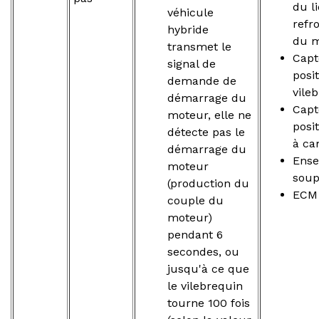
du l
véhicule
refr
hybride
du 
transmet le
Capt
signal de
posi
demande de
vile
démarrage du
Capt
moteur, elle ne
posi
détecte pas le
à c
démarrage du
Ense
moteur
sou
(production du
ECM
couple du
moteur)
pendant 6
secondes, ou
jusqu'à ce que
le vilebrequin
tourne 100 fois