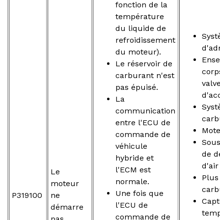
fonction de la
température
du liquide de
Sys
refroidissement
d'ad
du moteur).
Ense
Le réservoir de
corp
carburant n'est
valv
pas épuisé.
d'ac
La
Syst
communication
carb
entre l'ECU de
Mot
commande de
Sou
véhicule
de d
hybride et
d'ai
l'ECM est
Le
Plus
normale.
moteur
carb
Une fois que
P319100
ne
Capt
l'ECU de
démarre
temp
commande de
pas