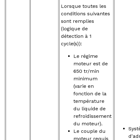
Lorsque toutes les
conditions suivantes
sont remplies
(logique de
détection à 1
cycle(s)):
Le régime
moteur est de
650 tr/min
minimum
(varie en
fonction de la
température
du liquide de
refroidissement
du moteur).
Sys
Le couple du
d'ad
moteur requis