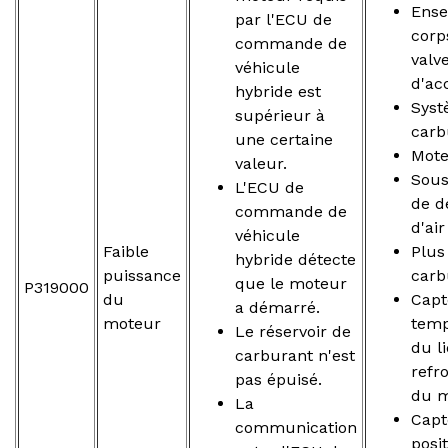
Ense
par l'ECU de
corp
commande de
valv
véhicule
d'ac
hybride est
Syst
supérieur à
carb
une certaine
Mot
valeur.
Sou
L'ECU de
de d
commande de
d'ai
véhicule
Faible
Plus
hybride détecte
puissance
carb
que le moteur
P319000
du
Capt
a démarré.
moteur
temp
Le réservoir de
du l
carburant n'est
refr
pas épuisé.
du 
La
Capt
communication
posi