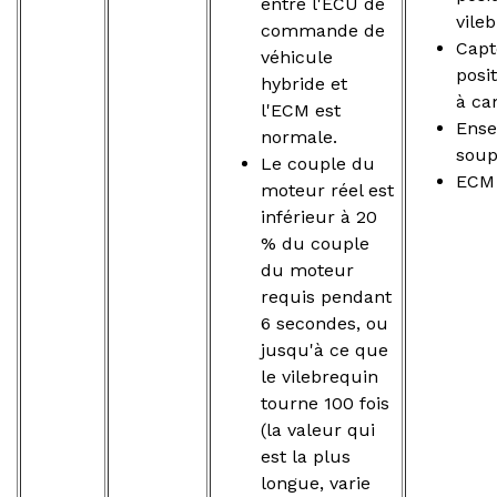
entre l'ECU de
vile
commande de
Capt
véhicule
posi
hybride et
à c
l'ECM est
Ense
normale.
sou
Le couple du
ECM
moteur réel est
inférieur à 20
% du couple
du moteur
requis pendant
6 secondes, ou
jusqu'à ce que
le vilebrequin
tourne 100 fois
(la valeur qui
est la plus
longue, varie