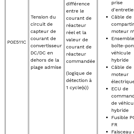
prise
différence
d'entreti
entre le
Tension du
Câble de
courant de
circuit de
comparti
réacteur
capteur de
moteur n
réel et la
courant de
Ensemble
valeur de
P0E511C
convertisseur
boîte-pon
courant de
DC/DC en
véhicule
réacteur
dehors de la
hybride
commandée
plage admise
Câble de
(logique de
moteur
détection à
électriqu
1 cycle(s))
ECU de
comman
de véhicu
hybride
Fusible 
FR
Faisceau 