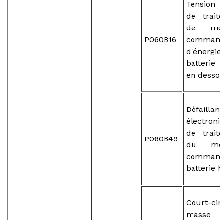
Tension
de trai
de mo
P060B16
comman
d'éne
batterie
en desso
Défailla
électron
de trai
P060B49
du mo
comm
batterie
Court-c
masse