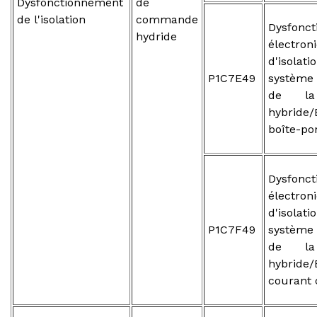
Dysfonctionnement
de
de l'isolation
commande
Dysfonc
hydride
électron
d'isol
P1C7E49
système
de la 
hybride/
boîte-po
Dysfonc
électron
d'isol
P1C7F49
système
de la 
hybride/
courant 