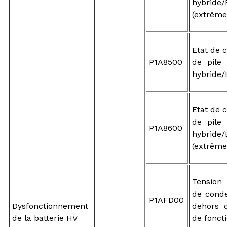
hybride
(extrême
Etat de 
P1A8500
de pile 
hybride/
Etat de 
de pile 
P1A8600
hybride
(extrême
Tension
de cond
P1AFD00
Dysfonctionnement
dehors 
de la batterie HV
de fonc