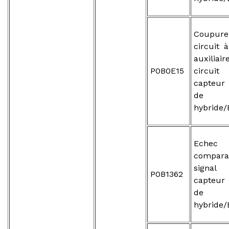
Coupure
circuit à
auxilia
P0B0E15
circui
capteur
de b
hybride/
Ech
compar
signal 
P0B1362
capteur
de b
hybride/