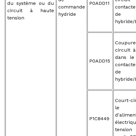
du système ou du
P0ADD11
commande
contact
circuit à haute
hydride
de b
tension
hybride/
Coupure
circuit à
dans le
P0ADD15
contact
de b
hybride/
Court-c
le c
d'alimen
P1C8449
électr
tension