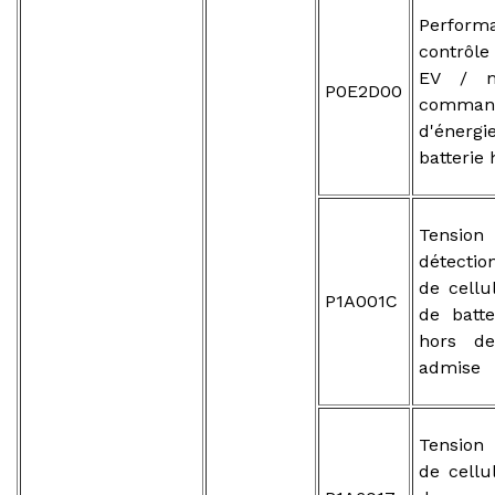
Perfor
contrôle
EV / m
P0E2D00
comman
d'énergi
batterie
Tens
détectio
de cellu
P1A001C
de batte
hors d
admise
Tension
de cellu