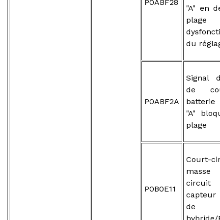
P0ABF28
"A" en d
plage 
dysfonc
du régla
Signal 
de co
P0ABF2A
batterie
"A" blo
plage
Court-c
masse
circui
P0B0E11
capteur
de b
hybride/