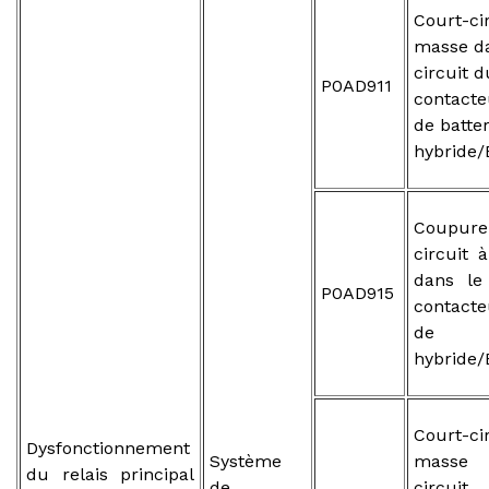
Court-cir
masse da
circuit d
P0AD911
contacteu
de batter
hybride/
Coupure
circuit à
dans le
P0AD915
contact
de b
hybride/
Court-c
Dysfonctionnement
Système
masse
du relais principal
de
circ