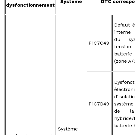
Système
DTC corresp
dysfonctionnement
Défaut é
interne 
du sy
P1C7C49
tensi
batterie
(zone A/
Dysfonc
électron
d'isol
P1C7D49
système
de la 
hybride/
batterie
Système