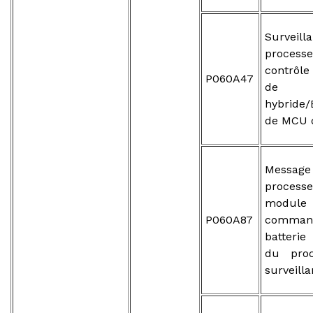
Survei
proce
contrôl
P060A47
de b
hybride
de MCU d
Mess
proce
mod
P060A87
comm
batterie
du pro
surveill