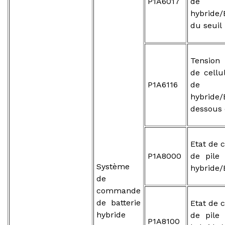
P1A6017
de b
hybride
du seuil
Tension
de cellu
P1A6116
de b
hybri
dessous 
Etat de 
P1A8000
de pile 
Système
hybride/
de
commande
de batterie
Etat de 
hybride
de pile 
P1A8100