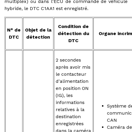
multiplex) ou dans l'ECU de commande de véhicule
hybride, le DTC C1AA1 est enregistré.
Condition de
N° de
Objet de la
détection du
Organe incrim
DTC
détection
DTC
2 secondes
après avoir mis
le contacteur
d'alimentation
en position ON
(IG), les
informations
Système d
relatives à la
communica
destination
CAN
enregistrées
Caméra de
dans la caméra