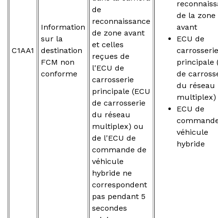
reconnais
de
de la zone
reconnaissance
Information
avant
de zone avant
sur la
ECU de
et celles
C1AA1
destination
carrosseri
reçues de
FCM non
principale
l'ECU de
conforme
de carross
carrosserie
du réseau
principale (ECU
multiplex)
de carrosserie
ECU de
du réseau
commande
multiplex) ou
véhicule
de l'ECU de
hybride
commande de
véhicule
hybride ne
correspondent
pas pendant 5
secondes