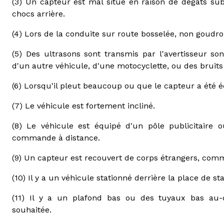
(3) Un capteur est mal situé en raison de dégâts sub
chocs arrière.
(4) Lors de la conduite sur route bosselée, non goudr
(5) Des ultrasons sont transmis par l'avertisseur s
d'un autre véhicule, d'une motocyclette, ou des bruits 
(6) Lorsqu'il pleut beaucoup ou que le capteur a été é
(7) Le véhicule est fortement incliné.
(8) Le véhicule est équipé d'un pôle publicitair
commande à distance.
(9) Un capteur est recouvert de corps étrangers, comm
(10) Il y a un véhicule stationné derrière la place de s
(11) Il y a un plafond bas ou des tuyaux bas au-
souhaitée.