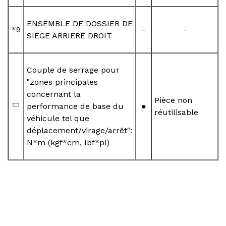
ENSEMBLE DE DOSSIER DE
*9
-
-
SIEGE ARRIERE DROIT
Couple de serrage pour
"zones principales
concernant la
Pièce non
performance de base du
●
réutilisable
véhicule tel que
déplacement/virage/arrêt":
N*m (kgf*cm, lbf*pi)