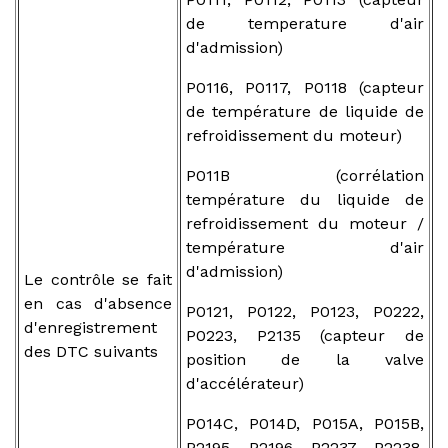
de temperature d'air
d'admission)
P0116, P0117, P0118 (capteur
de température de liquide de
refroidissement du moteur)
P011B (corrélation
température du liquide de
refroidissement du moteur /
température d'air
d'admission)
Le contrôle se fait
en cas d'absence
P0121, P0122, P0123, P0222,
d'enregistrement
P0223, P2135 (capteur de
des DTC suivants
position de la valve
d'accélérateur)
P014C, P014D, P015A, P015B,
P2195, P2196, P2237, P2238,