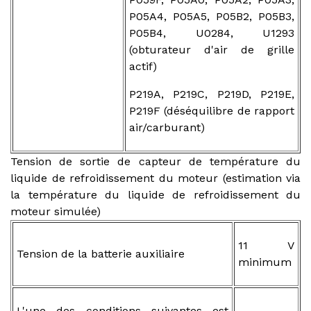
P05A4, P05A5, P05B2, P05B3,
P05B4, U0284, U1293
(obturateur d'air de grille
actif)
P219A, P219C, P219D, P219E,
P219F (déséquilibre de rapport
air/carburant)
Tension de sortie de capteur de température du
liquide de refroidissement du moteur (estimation via
la température du liquide de refroidissement du
moteur simulée)
11 V
Tension de la batterie auxiliaire
minimum
L'une des conditions suivantes est