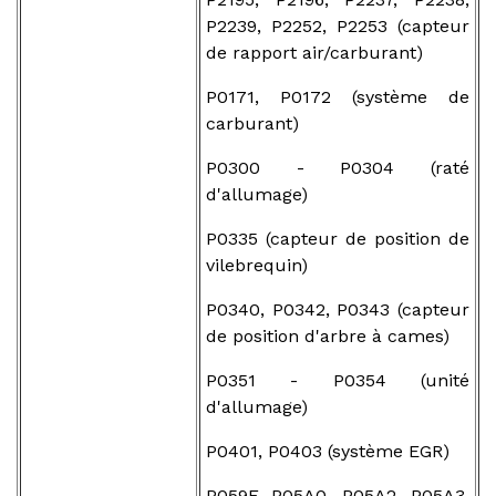
P2239, P2252, P2253 (capteur
de rapport air/carburant)
P0171, P0172 (système de
carburant)
P0300 - P0304 (raté
d'allumage)
P0335 (capteur de position de
vilebrequin)
P0340, P0342, P0343 (capteur
de position d'arbre à cames)
P0351 - P0354 (unité
d'allumage)
P0401, P0403 (système EGR)
P059F, P05A0, P05A2, P05A3,