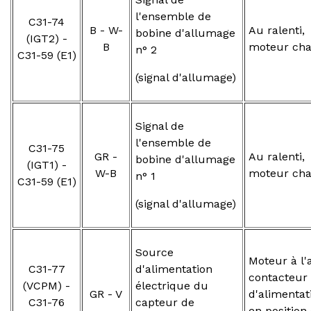
l'ensemble de
C31-74
B - W-
Au ralenti,
bobine d'allumage
(IGT2) -
B
moteur ch
n° 2
C31-59 (E1)
(signal d'allumage)
Signal de
l'ensemble de
C31-75
GR -
Au ralenti,
bobine d'allumage
(IGT1) -
W-B
moteur ch
n° 1
C31-59 (E1)
(signal d'allumage)
Source
Moteur à l'a
C31-77
d'alimentation
contacteur
(VCPM) -
électrique du
GR - V
d'alimentat
C31-76
capteur de
en position