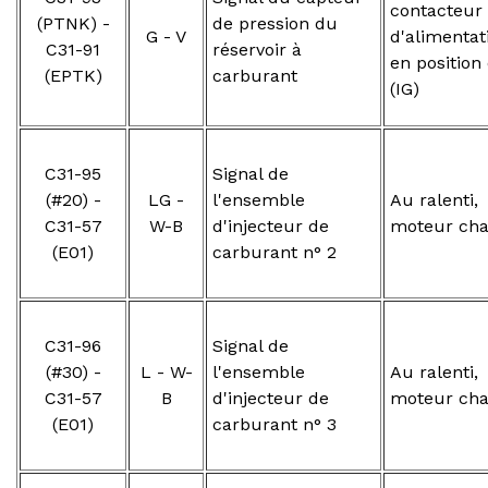
contacteur
(PTNK) -
de pression du
G - V
d'alimentat
C31-91
réservoir à
en position
(EPTK)
carburant
(IG)
C31-95
Signal de
(#20) -
LG -
l'ensemble
Au ralenti,
C31-57
W-B
d'injecteur de
moteur ch
(E01)
carburant n° 2
C31-96
Signal de
(#30) -
L - W-
l'ensemble
Au ralenti,
C31-57
B
d'injecteur de
moteur ch
(E01)
carburant n° 3