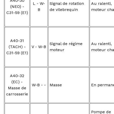
A40-30
L - W-
Signal de rotation
Au ralenti,
(NEO) -
B
de vilebrequin
moteur ch
C31-59 (E1)
A40-31
Signal de régime
Au ralenti,
(TACH) -
V - W-B
moteur
moteur ch
C31-59 (E1)
A40-32
(EC) -
W-B - -
Masse
En perman
Masse de
carrosserie
Pompe de