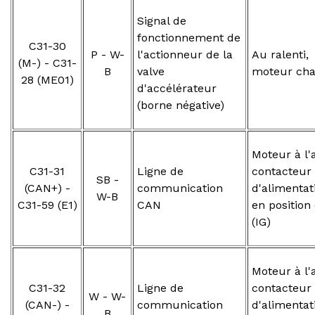
Signal de
fonctionnement de
C31-30
P - W-
l'actionneur de la
Au ralenti,
(M-) - C31-
B
valve
moteur ch
28 (ME01)
d'accélérateur
(borne négative)
Moteur à l'a
C31-31
Ligne de
contacteur
SB -
(CAN+) -
communication
d'alimentat
W-B
C31-59 (E1)
CAN
en position
(IG)
Moteur à l'a
C31-32
Ligne de
contacteur
W - W-
(CAN-) -
communication
d'alimentat
B