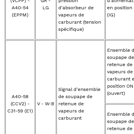
(VCPP) -
GR -
pression
d'alimentat
A40-54
LG
d'absorbeur de
en position
(EPPM)
vapeurs de
(IG)
carburant (tension
spécifique)
Ensemble 
soupape de
retenue de
vapeurs de
carburant 
position ON
Signal d'ensemble
(ouvert)
A40-58
de soupape de
(CCV2) -
V - W-B
retenue de
C31-59 (E1)
vapeurs de
Ensemble 
carburant
soupape de
retenue de