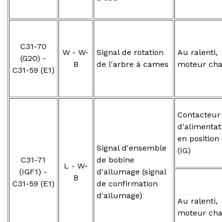
C31-70
W - W-
Signal de rotation
Au ralenti,
(G2O) -
B
de l'arbre à cames
moteur ch
C31-59 (E1)
Contacteur
d'alimentat
en position
Signal d'ensemble
(IG)
C31-71
de bobine
L - W-
(IGF1) -
d'allumage (signal
B
C31-59 (E1)
de confirmation
d'allumage)
Au ralenti,
moteur ch