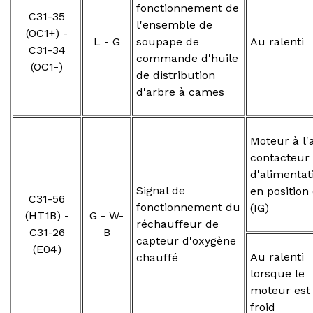
fonctionnement de
C31-35
l'ensemble de
(OC1+) -
L - G
soupape de
Au ralenti
C31-34
commande d'huile
(OC1-)
de distribution
d'arbre à cames
Moteur à l'a
contacteur
d'alimentat
Signal de
en position
C31-56
fonctionnement du
(IG)
(HT1B) -
G - W-
réchauffeur de
C31-26
B
capteur d'oxygène
(E04)
Au ralenti
chauffé
lorsque le
moteur est
froid