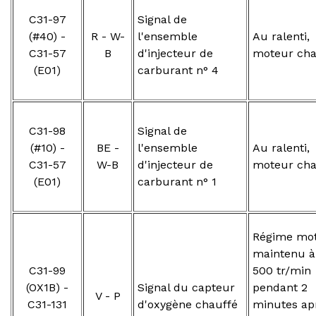
C31-97
Signal de
(#40) -
R - W-
l'ensemble
Au ralenti,
C31-57
B
d'injecteur de
moteur ch
(E01)
carburant n° 4
C31-98
Signal de
(#10) -
BE -
l'ensemble
Au ralenti,
C31-57
W-B
d'injecteur de
moteur ch
(E01)
carburant n° 1
Régime mo
maintenu à
C31-99
500 tr/min
(OX1B) -
Signal du capteur
pendant 2
V - P
C31-131
d'oxygène chauffé
minutes ap