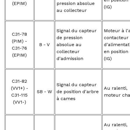
(EPIM)
pression absolue
(IG)
au collecteur
Signal du capteur
Moteur à l'a
C31-78
de pression
contacteur
(PIM) -
B - V
absolue au
d'alimentat
C31-76
collecteur
en position
(EPIM)
d'admission
(IG)
C31-82
Signal du capteur
(VV1+) -
Au ralenti,
SB - W
de position d'arbre
C31-115
moteur ch
à cames
(VV1-)
Au ralenti,