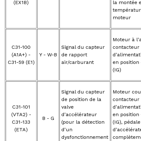
(EX1B)
la montée 
températur
moteur
Moteur à l'a
C31-100
Signal du capteur
contacteur
(A1A+) -
Y - W-B
de rapport
d'alimentat
C31-59 (E1)
air/carburant
en position
(IG)
Signal du capteur
Moteur cou
de position de la
contacteur
C31-101
valve
d'alimentat
(VTA2) -
d'accélérateur
en position
B - G
C31-133
(pour la détection
(IG), pédale
(ETA)
d'un
d'accélérat
dysfonctionnement
complètem