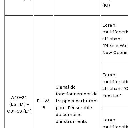
(IG)
Ecran
multifoncti
affichant
"Please Wai
Now Openin
Ecran
multifoncti
Signal de
affichant "
fonctionnement de
Fuel Lid"
A40-24
R - W-
trappe à carburant
(LSTM) -
B
pour l'ensemble
C31-59 (E1)
de combiné
Ecran
d'instruments
multifoncti