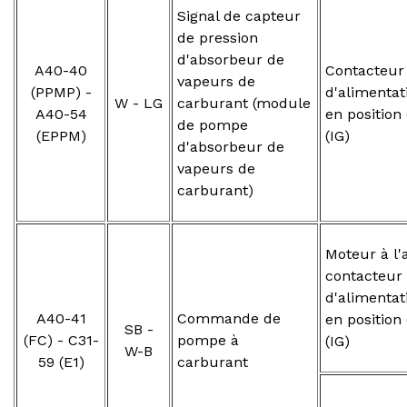
Signal de capteur
de pression
d'absorbeur de
A40-40
Contacteur
vapeurs de
(PPMP) -
d'alimentat
W - LG
carburant (module
A40-54
en position
de pompe
(EPPM)
(IG)
d'absorbeur de
vapeurs de
carburant)
Moteur à l'a
contacteur
d'alimentat
A40-41
Commande de
en position
SB -
(FC) - C31-
pompe à
(IG)
W-B
59 (E1)
carburant