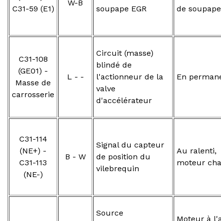
W-B
C31-59 (E1)
soupape EGR
de soupape
Circuit (masse)
C31-108
blindé de
(GE01) -
L - -
l'actionneur de la
En perman
Masse de
valve
carrosserie
d'accélérateur
C31-114
Signal du capteur
(NE+) -
Au ralenti,
B - W
de position du
C31-113
moteur ch
vilebrequin
(NE-)
Source
Moteur à l'a