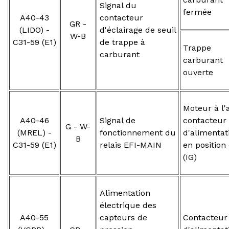
Signal du
fermée
A40-43
contacteur
GR -
(LIDO) -
d'éclairage de seuil
W-B
C31-59 (E1)
de trappe à
Trapp
carburant
carburant
ouverte
Moteur à l'a
A40-46
Signal de
contacteur
G - W-
(MREL) -
fonctionnement du
d'alimentat
B
C31-59 (E1)
relais EFI-MAIN
en position
(IG)
Alimentation
électrique des
A40-55
capteurs de
Contacteur