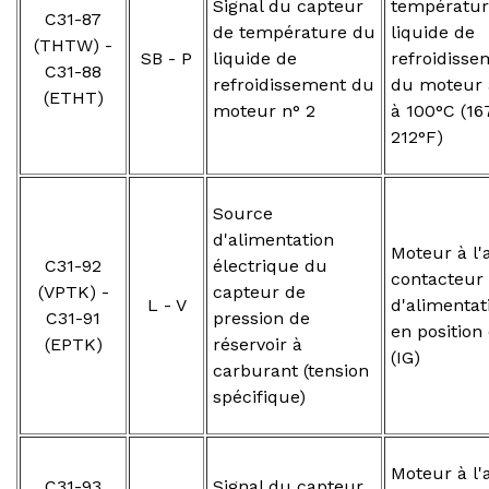
Signal du capteur
températur
C31-87
de température du
liquide de
(THTW) -
SB - P
liquide de
refroidisse
C31-88
refroidissement du
du moteur 
(ETHT)
moteur n° 2
à 100°C (16
212°F)
Source
d'alimentation
Moteur à l'a
C31-92
électrique du
contacteur
(VPTK) -
capteur de
L - V
d'alimentat
C31-91
pression de
en position
(EPTK)
réservoir à
(IG)
carburant (tension
spécifique)
Moteur à l'a
C31-93
Signal du capteur