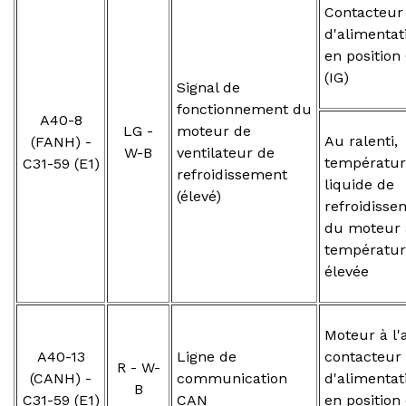
Contacteur
d'alimentat
en position
(IG)
Signal de
fonctionnement du
A40-8
LG -
moteur de
Au ralenti,
(FANH) -
W-B
ventilateur de
températur
C31-59 (E1)
refroidissement
liquide de
(élevé)
refroidisse
du moteur 
températur
élevée
Moteur à l'a
A40-13
Ligne de
contacteur
R - W-
(CANH) -
communication
d'alimentat
B
C31-59 (E1)
CAN
en position