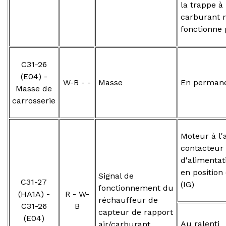
la trappe à
carburant 
fonctionne 
C31-26
(E04) -
W-B - -
Masse
En perman
Masse de
carrosserie
Moteur à l'a
contacteur
d'alimentat
en position
Signal de
C31-27
(IG)
fonctionnement du
(HA1A) -
R - W-
réchauffeur de
C31-26
B
capteur de rapport
(E04)
Au ralenti
air/carburant