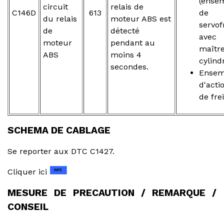
(ense
circuit
relais de
C146D
613
de
du relais
moteur ABS est
servof
de
détecté
avec
moteur
pendant au
maîtr
ABS
moins 4
cylind
secondes.
Ensem
d'acti
de fre
SCHEMA DE CABLAGE
Se reporter aux DTC C1427.
Cliquer ici
MESURE DE PRECAUTION / REMARQUE /
CONSEIL