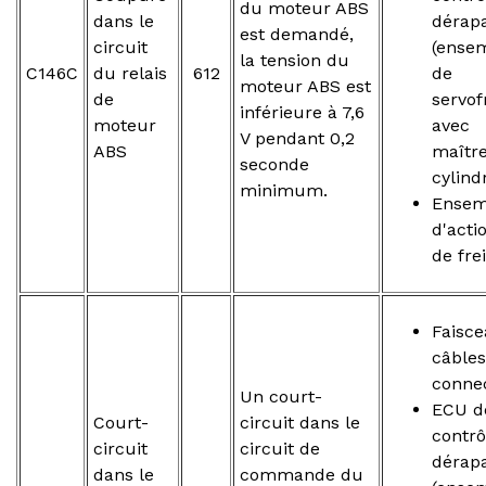
du moteur ABS
dans le
dérap
est demandé,
circuit
(ense
la tension du
C146C
du relais
612
de
moteur ABS est
de
servof
inférieure à 7,6
moteur
avec
V pendant 0,2
ABS
maîtr
seconde
cylind
minimum.
Ensem
d'acti
de fre
Faisc
câbles
conne
Un court-
ECU d
Court-
circuit dans le
contrô
circuit
circuit de
dérap
dans le
commande du