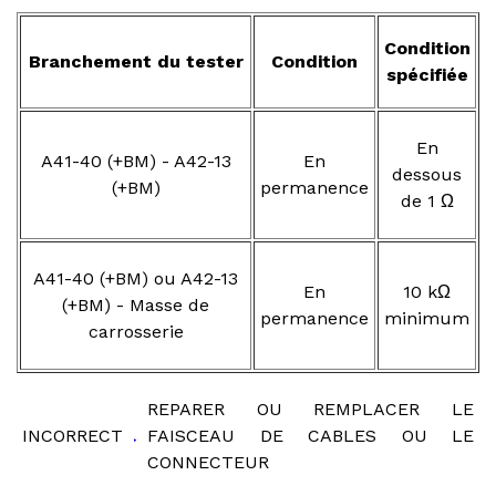
Condition
Branchement du tester
Condition
spécifiée
En
A41-40 (+BM) - A42-13
En
dessous
(+BM)
permanence
de 1 Ω
A41-40 (+BM) ou A42-13
En
10 kΩ
(+BM) - Masse de
permanence
minimum
carrosserie
REPARER OU REMPLACER LE
INCORRECT
FAISCEAU DE CABLES OU LE
CONNECTEUR