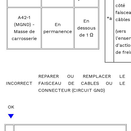
côté
faisc
A42-1
*a
câbles
En
(MGND) -
En
dessous
(vers
Masse de
permanence
de 1 Ω
l'ense
carrosserie
d'acti
de frei
REPARER OU REMPLACER LE
INCORRECT
FAISCEAU DE CABLES OU LE
CONNECTEUR (CIRCUIT GND)
OK