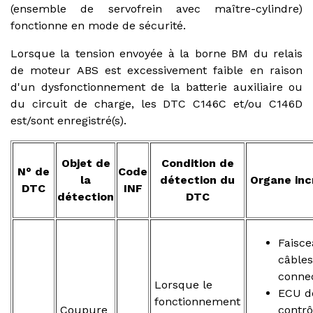
(ensemble de servofrein avec maître-cylindre)
fonctionne en mode de sécurité.
Lorsque la tension envoyée à la borne BM du relais
de moteur ABS est excessivement faible en raison
d'un dysfonctionnement de la batterie auxiliaire ou
du circuit de charge, les DTC C146C et/ou C146D
est/sont enregistré(s).
Objet de
Condition de
N° de
Code
la
détection du
Organe inc
DTC
INF
détection
DTC
Faisc
câbles
conne
Lorsque le
ECU d
fonctionnement
Coupure
contrô