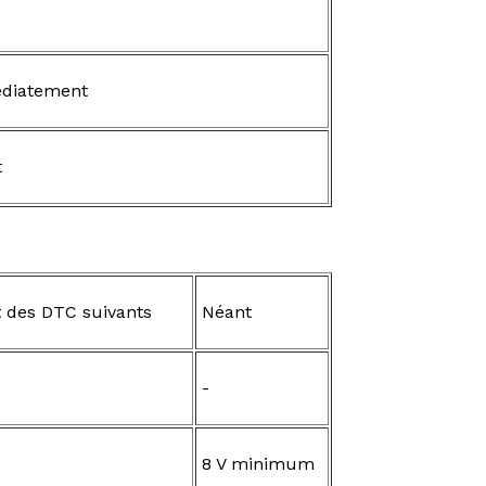
diatement
t
t des DTC suivants
Néant
-
8 V minimum