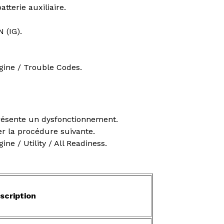
tterie auxiliaire.
 (IG).
gine / Trouble Codes.
présente un dysfonctionnement.
er la procédure suivante.
ne / Utility / All Readiness.
scription