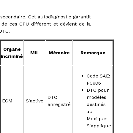
econdaire. Cet autodiagnostic garantit
 de ces CPU diffèrent et dévient de la
 DTC.
Organe
MIL
Mémoire
Remarque
incriminé
Code SAE:
P0606
DTC pour
DTC
modèles
ECM
S'active
enregistré
destinés
au
Mexique:
S'applique