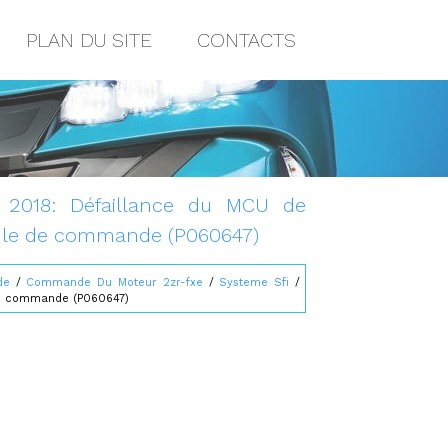
PLAN DU SITE
CONTACTS
s 2018: Défaillance du MCU de
dule de commande (P060647)
de
/
Commande Du Moteur 2zr-fxe
/
Systeme Sfi
/
de commande (P060647)