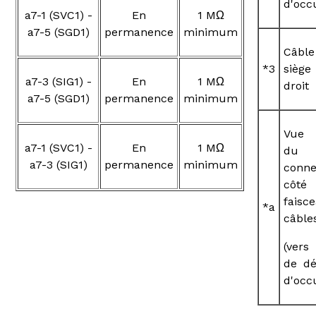
d'occ
a7-1 (SVC1) -
En
1 MΩ
a7-5 (SGD1)
permanence
minimum
Câb
*3
siège
a7-3 (SIG1) -
En
1 MΩ
droit
a7-5 (SGD1)
permanence
minimum
Vue 
a7-1 (SVC1) -
En
1 MΩ
du
a7-3 (SIG1)
permanence
minimum
conne
côté
faisc
*a
câble
(vers
de dé
d'occ