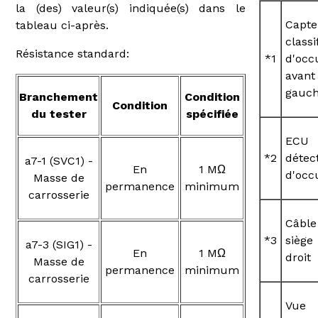
la (des) valeur(s) indiquée(s) dans le
Capt
tableau ci-après.
classi
Résistance standard:
*1
d'occ
avant
gauc
Branchement
Condition
Condition
du tester
spécifiée
EC
*2
détec
a7-1 (SVC1) -
En
1 MΩ
d'occ
Masse de
permanence
minimum
carrosserie
Câb
*3
siège
a7-3 (SIG1) -
En
1 MΩ
droit
Masse de
permanence
minimum
carrosserie
Vue 