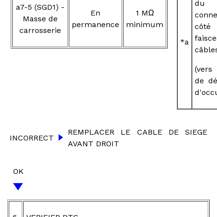
du
a7-5 (SGD1) -
En
1 MΩ
conne
Masse de
permanence
minimum
côté
carrosserie
faisc
*a
câble
(vers
de dé
d'occ
REMPLACER LE CABLE DE SIEGE
INCORRECT
AVANT DROIT
OK