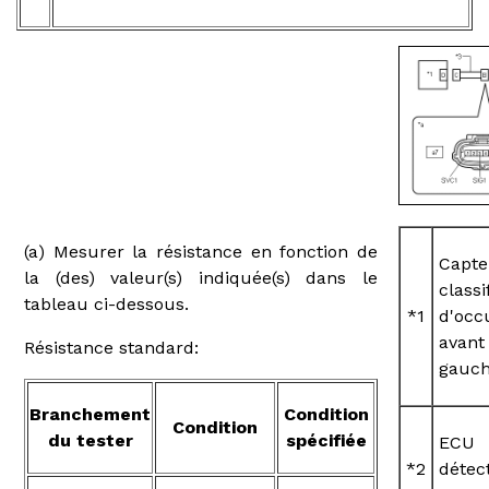
(a) Mesurer la résistance en fonction de
Capt
la (des) valeur(s) indiquée(s) dans le
classi
tableau ci-dessous.
*1
d'occ
avant
Résistance standard:
gauc
Branchement
Condition
Condition
du tester
spécifiée
EC
*2
détec