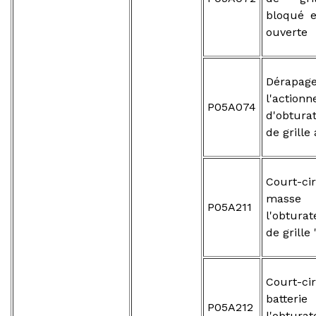
bloqué e
ouverte
Dérap
l'actio
P05A074
d'obtura
de grille 
Court-ci
mas
P05A211
l'obtura
de grille 
Court-ci
batte
P05A212
l'obtura