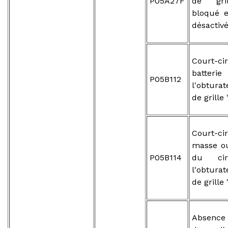
P05A27F
de gril
bloqué e
désactiv
Court-ci
batte
P05B112
l'obtura
de grille 
Court-ci
masse o
P05B114
du cir
l'obtura
de grille 
Absence 