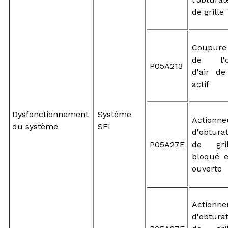
de grille 
Coupure 
de l'ob
P05A213
d'air de
actif
Dysfonctionnement
Système
Action
du système
SFI
d'obtura
P05A27E
de gril
bloqué e
ouverte
Action
d'obtura