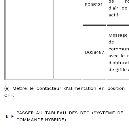
de l'ob
P05B131
d'air de
actif
Message
de
communi
U028487
avec le 
d'obtura
de grille 
(e) Mettre le contacteur d'alimentation en position
OFF.
PASSER AU TABLEAU DES DTC (SYSTEME DE
B
COMMANDE HYBRIDE)