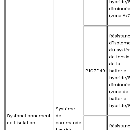
hybride/
diminué
(zone A/
Résistan
d'isolem
du systè
de tensio
de la
P1C7D49
batterie
hybride/
diminué
(zone de
batterie
hybride/
Système
Dysfonctionnement
de
de l'isolation
commande
Résistan
hydride