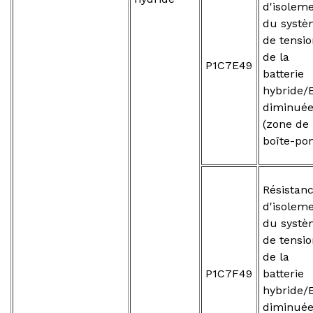
d'isolem
du systè
de tensio
de la
P1C7E49
batterie
hybride/
diminué
(zone de
boîte-pon
Résistan
d'isolem
du systè
de tensio
de la
P1C7F49
batterie
hybride/
diminué