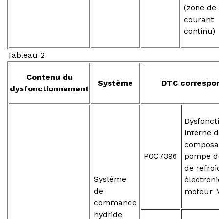
(zone de
courant
continu)
Tableau 2
Contenu du
Système
DTC correspo
dysfonctionnement
Dysfonct
interne 
composa
P0C7396
pompe de
de refro
Système
électron
de
moteur "
commande
hydride