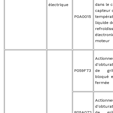
dans le c
électrique
capteur 
P0A0015
tempéra
liquide d
refroidi
électron
moteur
Action
d'obtura
P059F73
de gril
bloqué e
fermée
Action
d'obtura
P05A072
de gril