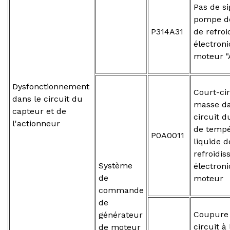
Pas de si
pompe de
P314A31
de refro
électron
moteur "
Dysfonctionnement
Court-cir
dans le circuit du
masse da
capteur et de
circuit d
l'actionneur
de tempé
P0A0011
liquide d
refroidi
Système
électron
de
moteur
commande
de
Coupure 
générateur
circuit à 
de moteur