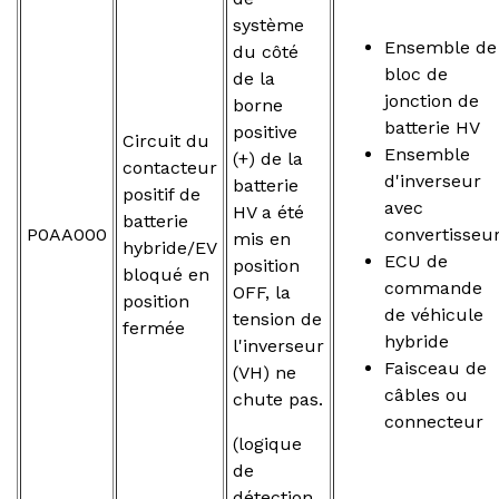
système
Ensemble de
du côté
bloc de
de la
jonction de
borne
batterie HV
positive
Circuit du
Ensemble
(+) de la
contacteur
d'inverseur
batterie
positif de
avec
HV a été
batterie
P0AA000
convertisseu
mis en
hybride/EV
ECU de
position
bloqué en
commande
OFF, la
position
de véhicule
tension de
fermée
hybride
l'inverseur
Faisceau de
(VH) ne
câbles ou
chute pas.
connecteur
(logique
de
détection