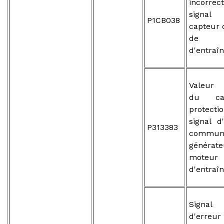
incorr
signal
P1CB038
capteur 
de m
d'entraî
Valeur 
du ca
protec
signal d
P313383
communi
généra
moteur
d'entraî
Signal 
d'err