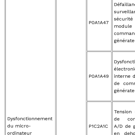
Défaill
survei
sécur
P0A1A47
modu
comma
générate
Dysfonc
électron
P0A1A49
interne
de com
générate
Tension 
Dysfonctionnement
de conv
du micro-
P1C2A1C
A/D de 
ordinateur
en deho