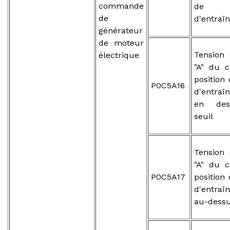
commande
de m
de
d'entraî
générateur
de moteur
Tension 
électrique
"A" du 
position
P0C5A16
d'entraî
en des
seuil
Tension 
"A" du 
P0C5A17
position
d'entraî
au-dessu