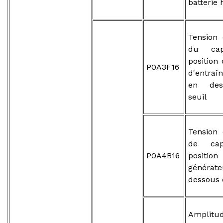
batterie
Tension 
du cap
position
P0A3F16
d'entraî
en des
seuil
Tension 
de cap
P0A4B16
posit
généra
dessous 
Ampli