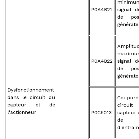
mini
P0A4B21
signal 
de pos
générate
Ampli
maxi
P0A4B22
signal 
de pos
générate
Dysfonctionnement
dans le circuit du
Coupure
capteur et de
circui
l'actionneur
P0C5013
capteur 
de m
d'entraî