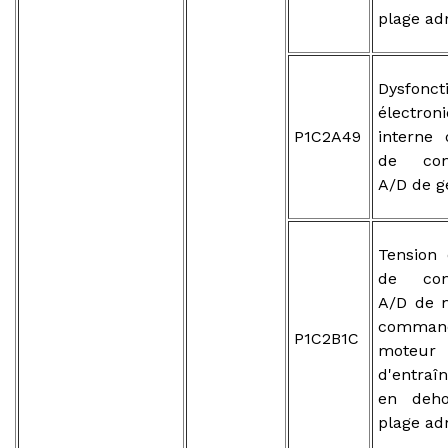
plage ad
Dysfonc
électron
P1C2A49
interne 
de conv
A/D de g
Tension 
de conv
A/D de 
comma
P1C2B1C
moteur
d'entraî
en deho
plage ad