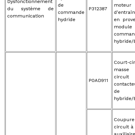
Dysfonctionnement
de
moteur
du système de
P312387
commande
d'entraî
communication
hydride
en prov
modu
comman
hybride/
Court-ci
masse 
circ
P0AD911
contacte
de ba
hybride/
Coupure
circuit à
auxiliai