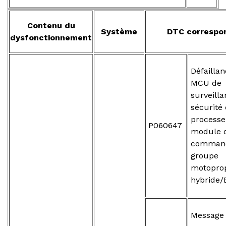
Contenu du
Système
DTC correspo
dysfonctionnement
Défailla
MCU de
surveilla
sécurité
processe
P060647
module 
comman
groupe
motopro
hybride/
Message