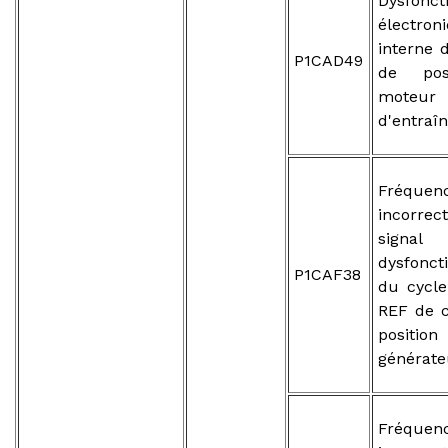
Dysfonc
électron
interne 
P1CAD49
de pos
moteur
d'entraî
Fréquen
incorr
sign
dysfonc
P1CAF38
du cycle
REF de 
posit
générate
Fréquen