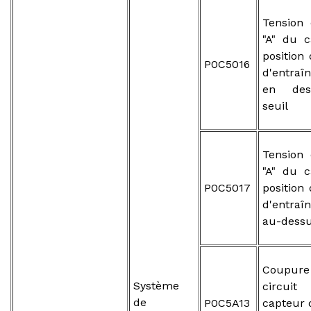
Tension 
"A" du 
position
P0C5016
d'entraî
en des
seuil
Tension 
"A" du 
P0C5017
position
d'entraî
au-dessu
Coupure
Système
circui
de
P0C5A13
capteur 