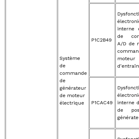
Dysfonc
électron
interne 
de conv
P1C2B49
A/D de 
comma
Système
moteur
de
d'entraî
commande
de
Dysfonc
générateur
électron
de moteur
P1CAC49
interne 
électrique
de pos
générate