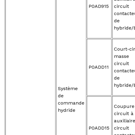
P0AD915
circ
contacte
de ba
hybride/
Court-ci
masse 
circ
P0ADD11
contacte
de ba
hybride/
Système
de
commande
Coupure
hydride
circuit à
auxiliai
P0ADD15
circ