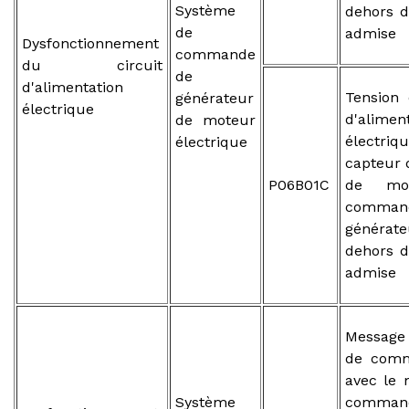
Système
dehors d
de
admise
Dysfonctionnement
commande
du circuit
de
d'alimentation
Tension 
générateur
électrique
d'alimen
de moteur
électri
électrique
capteur 
P06B01C
de mo
comma
généra
dehors d
admise
Message
de comm
avec le
Système
comma