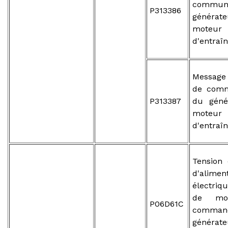
communi
P313386
généra
moteur
d'entraî
Message
de comm
P313387
du géné
moteur
d'entraî
Tension 
d'alimen
électriq
de mo
P06D61C
comma
généra