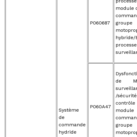
processe
module 
comman
P060687
groupe
motopro
hybride/
processe
surveill
Dysfonc
de M
surveill
/sécu
contr
P060A47
Système
modu
de
comma
commande
groupe
hydride
motopro