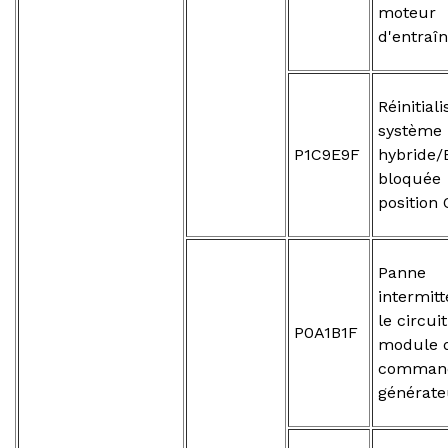
moteur
d'entraî
Réinitia
système
P1C9E9F
hybride/
bloq
position
Panne
intermit
le circui
P0A1B1F
module 
comman
générate