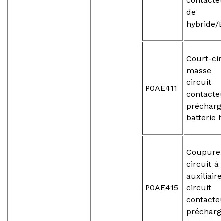
contacte
de ba
hybride/
Court-ci
masse 
circ
P0AE411
contac
préch
batterie
Coupure
circuit à
auxiliai
P0AE415
circ
contac
préch