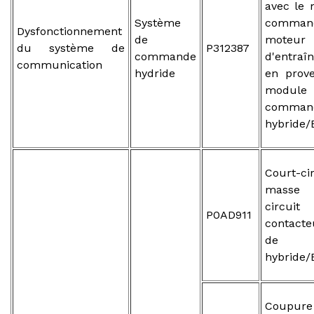
avec le
Système
comma
Dysfonctionnement
de
moteur
du système de
P312387
commande
d'entraî
communication
hydride
en prov
modu
comman
hybride/
Court-ci
masse 
circ
P0AD911
contacte
de ba
hybride/
Coupure