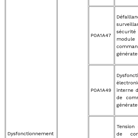
Défaill
survei
sécur
P0A1A47
modu
comma
générate
Dysfonc
électron
P0A1A49
interne
de com
générate
Tension 
Dysfonctionnement
de conv