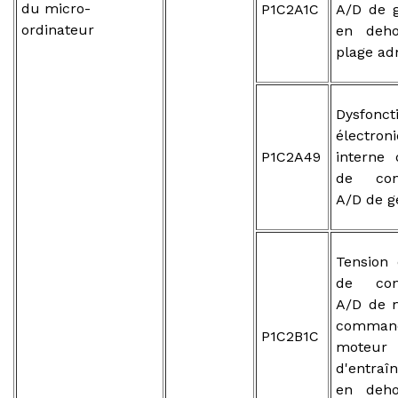
du micro-
P1C2A1C
A/D de 
ordinateur
en deho
plage ad
Dysfonc
électron
P1C2A49
interne 
de conv
A/D de g
Tension 
de conv
A/D de 
comma
P1C2B1C
moteur
d'entraî
en deho