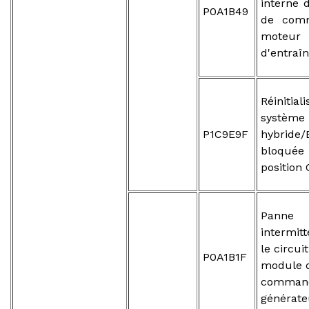
interne
P0A1B49
de com
moteur
d'entraî
Réinitia
système
P1C9E9F
hybride/
bloq
position
Panne
intermit
le circui
P0A1B1F
module 
comman
générate