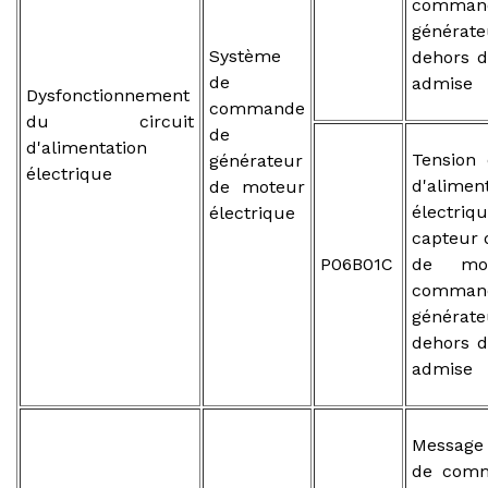
comma
généra
Système
dehors d
de
admise
Dysfonctionnement
commande
du circuit
de
d'alimentation
Tension 
générateur
électrique
d'alimen
de moteur
électri
électrique
capteur 
P06B01C
de mo
comma
généra
dehors d
admise
Message
de comm