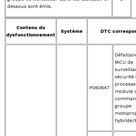
dessous sont émis.
Contenu du
Système
DTC correspo
dysfonctionnement
Défailla
MCU de
surveilla
sécurité
processe
P060647
module 
comman
groupe
motopro
hybride/