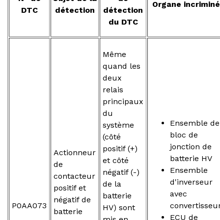
Organe incriminé
DTC
détection
détection
du DTC
Même
quand les
deux
relais
principaux
du
Ensemble de
système
bloc de
(côté
jonction de
positif (+)
Actionneur
batterie HV
et côté
de
Ensemble
négatif (-)
contacteur
d'inverseur
de la
positif et
avec
batterie
négatif de
P0AA073
convertisseu
HV) sont
batterie
ECU de
mis en