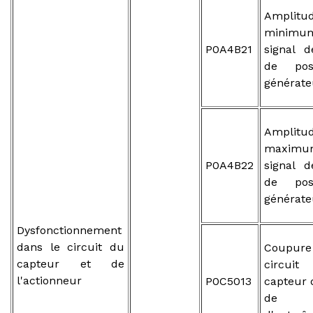
Ampli
mini
P0A4B21
signal 
de pos
générate
Ampli
maxi
P0A4B22
signal 
de pos
générate
Dysfonctionnement
dans le circuit du
Coupure
capteur et de
circui
l'actionneur
P0C5013
capteur 
de m