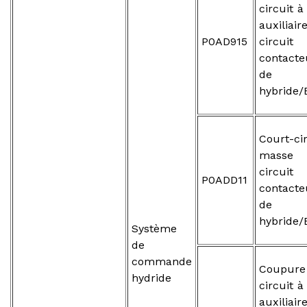
circuit à
auxiliai
P0AD915
circ
contacte
de ba
hybride/
Court-ci
masse 
circ
P0ADD11
contacte
de ba
hybride/
Système
de
commande
Coupure
hydride
circuit à
auxiliai