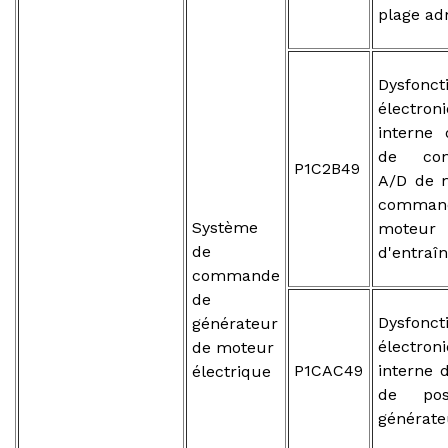
plage ad
Dysfonc
électron
interne 
de conv
P1C2B49
A/D de 
comma
Système
moteur
de
d'entraî
commande
de
Dysfonc
générateur
électron
de moteur
P1CAC49
interne 
électrique
de pos
générate