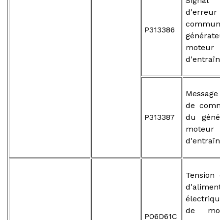
Signal 
d'err
communi
P313386
généra
moteur
d'entraî
Message
de comm
P313387
du géné
moteur
d'entraî
Tension 
d'alimen
électriq
de mo
P06D61C