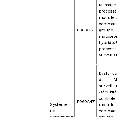
Message
processe
module 
comman
P060687
groupe
motopro
hybride/
processe
surveill
Dysfonc
de M
surveill
/sécu
contr
P060A47
Système
modu
de
comma
commande