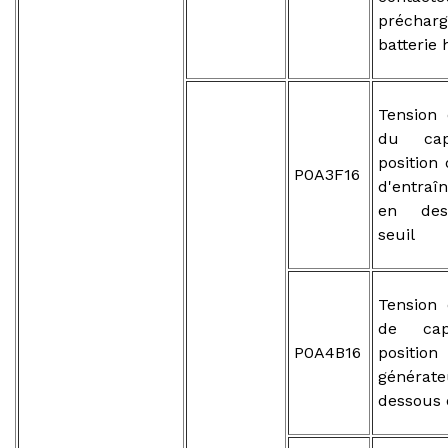
préch
batterie
Tension 
du cap
position
P0A3F16
d'entraî
en des
seuil
Tension 
de cap
P0A4B16
posit
généra
dessous 