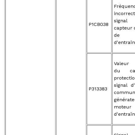
Fréquen
incorr
signal
P1CB038
capteur 
de m
d'entraî
Valeur 
du ca
protec
signal d
P313383
communi
généra
moteur
d'entraî