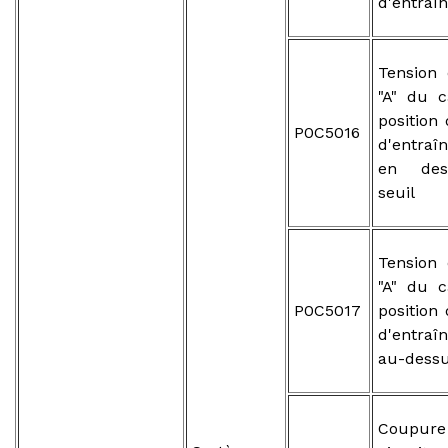
d'entraî
Tension 
"A" du 
position
P0C5016
d'entraî
en des
seuil
Tension 
"A" du 
P0C5017
position
d'entraî
au-dessu
Coupure