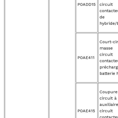
P0ADD15
circ
contacte
de ba
hybride/
Court-ci
masse 
circ
P0AE411
contac
préch
batterie
Coupure
circuit à
auxiliai
P0AE415
circ
contac