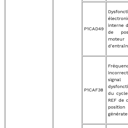
Dysfonc
électron
interne 
P1CAD49
de pos
moteur
d'entraî
Fréquen
incorr
sign
dysfonc
P1CAF38
du cycle
REF de 
posit
générate