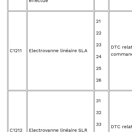
effectué
21
22
23
DTC relat
C1211
Electrovanne linéaire SLA
command
24
25
26
31
32
33
DTC relat
C1212
Electrovanne linéaire SLR