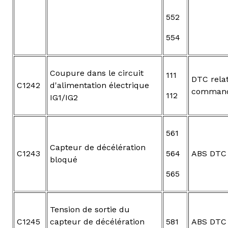
552
554
Coupure dans le circuit
111
DTC relat
C1242
d'alimentation électrique
command
112
IG1/IG2
561
Capteur de décélération
C1243
564
ABS DTC
bloqué
565
Tension de sortie du
C1245
capteur de décélération
581
ABS DTC