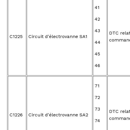
41
42
43
DTC relat
C1225
Circuit d'électrovanne SA1
command
44
45
46
71
72
73
DTC relat
C1226
Circuit d'électrovanne SA2
command
74