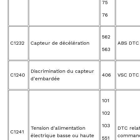
75
76
562
C1232
Capteur de décélération
ABS DTC
563
Discrimination du capteur
C1240
406
VSC DTC
d'embardée
101
102
103
Tension d'alimentation
DTC relat
C1241
électrique basse ou haute
command
551