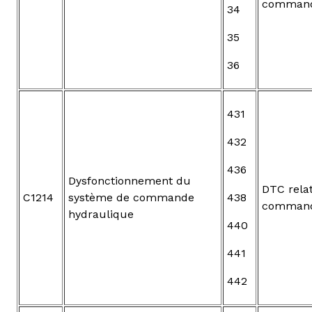
command
34
35
36
431
432
436
Dysfonctionnement du
DTC relat
C1214
système de commande
438
command
hydraulique
440
441
442