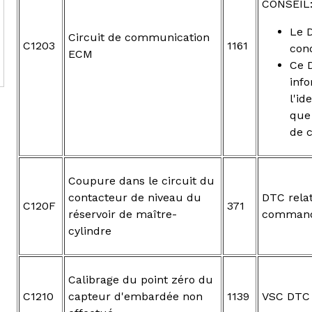
CONSEIL
Le D
Circuit de communication
C1203
1161
cond
ECM
Ce 
info
l'id
que
de 
Coupure dans le circuit du
contacteur de niveau du
DTC relat
C120F
371
réservoir de maître-
command
cylindre
Calibrage du point zéro du
C1210
capteur d'embardée non
1139
VSC DTC