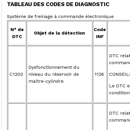
TABLEAU DES CODES DE DIAGNOSTIC
Système de freinage à commande électronique
N° de
Code
Objet de la détection
DTC
INF
DTC relat
command
Dysfonctionnement du
C1202
niveau du réservoir de
1126
CONSEIL
maître-cylindre
Le DTC es
condition
DTC relat
command