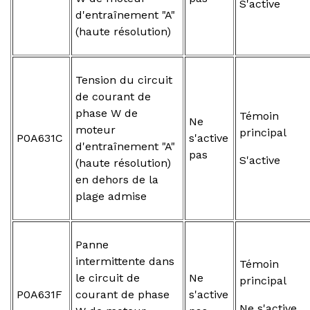
S'active
d'entraînement "A"
(haute résolution)
Tension du circuit
de courant de
phase W de
Témoin
Ne
moteur
principal
P0A631C
s'active
d'entraînement "A"
pas
S'active
(haute résolution)
en dehors de la
plage admise
Panne
intermittente dans
Témoin
le circuit de
Ne
principal
P0A631F
courant de phase
s'active
Ne s'active