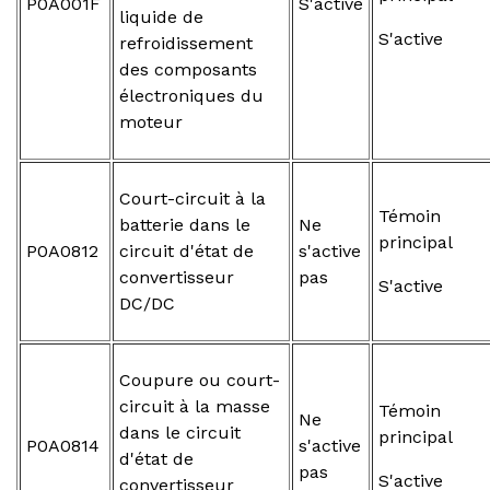
P0A001F
S'active
liquide de
S'active
refroidissement
des composants
électroniques du
moteur
Court-circuit à la
Témoin
batterie dans le
Ne
principal
P0A0812
circuit d'état de
s'active
convertisseur
pas
S'active
DC/DC
Coupure ou court-
circuit à la masse
Témoin
Ne
dans le circuit
principal
P0A0814
s'active
d'état de
pas
S'active
convertisseur