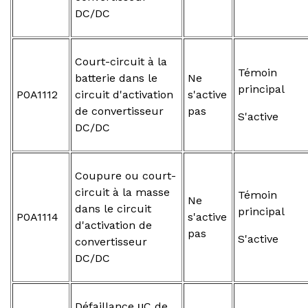
DC/DC
Court-circuit à la
Témoin
batterie dans le
Ne
principal
P0A1112
circuit d'activation
s'active
de convertisseur
pas
S'active
DC/DC
Coupure ou court-
circuit à la masse
Témoin
Ne
dans le circuit
principal
P0A1114
s'active
d'activation de
pas
S'active
convertisseur
DC/DC
Défaillance μC de