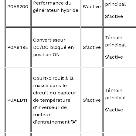
Performance du
principal
P0A9200
S'active
générateur hybride
S'active
Témoin
Convertisseur
principal
P0A949E
DC/DC bloqué en
S'active
position ON
S'active
Court-circuit à la
masse dans le
Témoin
circuit du capteur
principal
P0AED11
de température
S'active
d'inverseur de
S'active
moteur
d'entraînement "A"