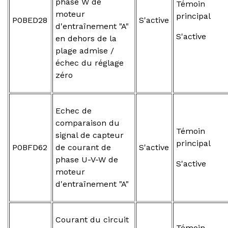
phase W de
Témoin
moteur
principal
P0BED28
S'active
d'entraînement "A"
S'active
en dehors de la
plage admise /
échec du réglage
zéro
Echec de
comparaison du
Témoin
signal de capteur
principal
P0BFD62
de courant de
S'active
phase U-V-W de
S'active
moteur
d'entraînement "A"
Courant du circuit
Témoin