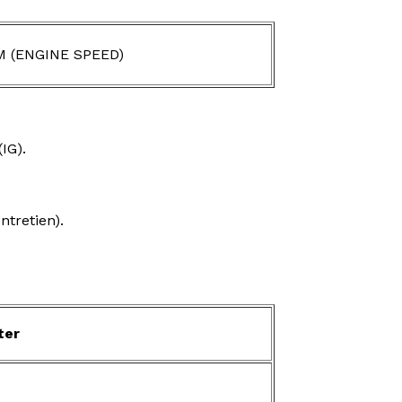
M (ENGINE SPEED)
IG).
ntretien).
ter