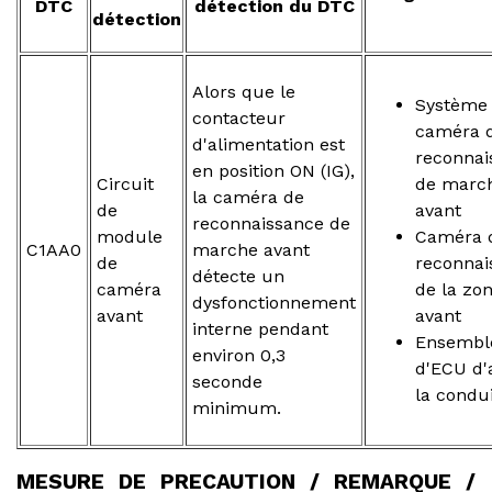
DTC
détection du DTC
détection
Alors que le
Système
contacteur
caméra 
d'alimentation est
reconnai
en position ON (IG),
Circuit
de marc
la caméra de
de
avant
reconnaissance de
module
Caméra 
C1AA0
marche avant
de
reconnai
détecte un
caméra
de la zo
dysfonctionnement
avant
avant
interne pendant
Ensembl
environ 0,3
d'ECU d'
seconde
la condu
minimum.
MESURE DE PRECAUTION / REMARQUE /