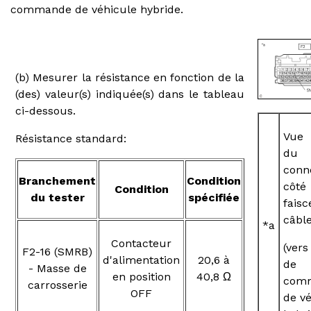
commande de véhicule hybride.
(b) Mesurer la résistance en fonction de la
(des) valeur(s) indiquée(s) dans le tableau
ci-dessous.
Vue 
Résistance standard:
du
conn
Branchement
Condition
côté
Condition
du tester
spécifiée
fais
câbl
*a
Contacteur
(ver
F2-16 (SMRB)
d'alimentation
20,6 à
de
- Masse de
en position
40,8 Ω
com
carrosserie
OFF
de v