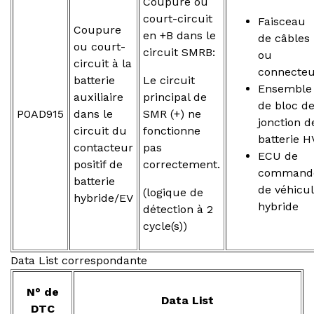
Coupure ou
court-circuit
Faisceau
Coupure
en +B dans le
de câbles
ou court-
circuit SMRB:
ou
circuit à la
connecte
batterie
Le circuit
Ensemble
auxiliaire
principal de
de bloc d
P0AD915
dans le
SMR (+) ne
jonction d
circuit du
fonctionne
batterie H
contacteur
pas
ECU de
positif de
correctement.
command
batterie
de véhicu
(logique de
hybride/EV
hybride
détection à 2
cycle(s))
Data List correspondante
N° de
Data List
DTC