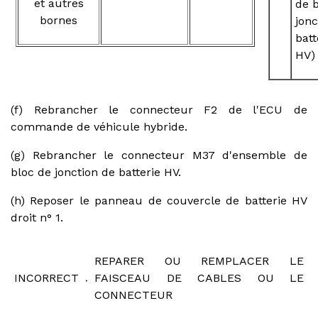
et autres
de 
bornes
jonc
batt
HV)
(f) Rebrancher le connecteur F2 de l'ECU de
commande de véhicule hybride.
(g) Rebrancher le connecteur M37 d'ensemble de
bloc de jonction de batterie HV.
(h) Reposer le panneau de couvercle de batterie HV
droit n° 1.
REPARER OU REMPLACER LE
INCORRECT
FAISCEAU DE CABLES OU LE
CONNECTEUR