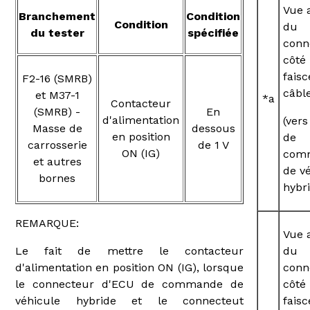
Vue 
Branchement
Condition
Condition
du
du tester
spécifiée
conn
côté
fais
F2-16 (SMRB)
câbl
et M37-1
*a
Contacteur
(SMRB) -
En
d'alimentation
(vers
Masse de
dessous
en position
de
carrosserie
de 1 V
ON (IG)
com
et autres
de v
bornes
hybr
REMARQUE:
Vue 
Le fait de mettre le contacteur
du
d'alimentation en position ON (IG), lorsque
conn
le connecteur d'ECU de commande de
côté
véhicule hybride et le connecteut
fais