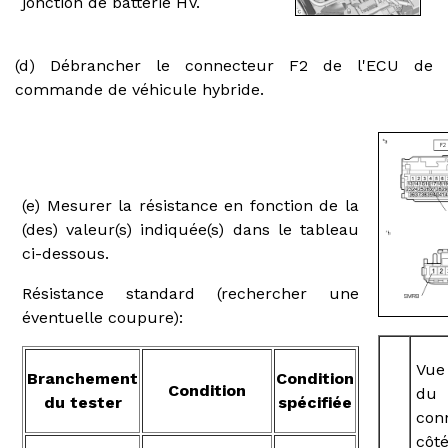
jonction de batterie HV.
(d) Débrancher le connecteur F2 de l'ECU de
commande de véhicule hybride.
(e) Mesurer la résistance en fonction de la
(des) valeur(s) indiquée(s) dans le tableau
ci-dessous.
Résistance standard (rechercher une
éventuelle coupure):
Vue
Branchement
Condition
Condition
du
du tester
spécifiée
con
côt