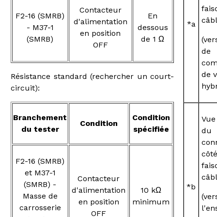
fai
Contacteur
F2-16 (SMRB)
En
câb
d'alimentation
*a
- M37-1
dessous
en position
(SMRB)
de 1 Ω
(ver
OFF
de
co
de 
Résistance standard (rechercher un court-
hybr
circuit):
Branchement
Condition
Vue
Condition
du tester
spécifiée
du
con
côt
F2-16 (SMRB)
fai
et M37-1
câb
Contacteur
(SMRB) -
*b
d'alimentation
10 kΩ
Masse de
(ver
en position
minimum
carrosserie
l'e
OFF