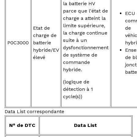
la batterie HV
parce que l'état de
ECU 
charge a atteint la
com
limite supérieure,
Etat de
de
la charge continue
charge de
véhi
suite à un
P0C3000
batterie
hybr
dysfonctionnement
hybride/EV
Ense
de système de
élevé
de b
commande
jonct
hybride.
batt
(logique de
détection à 1
cycle(s))
Data List correspondante
N° de DTC
Data List