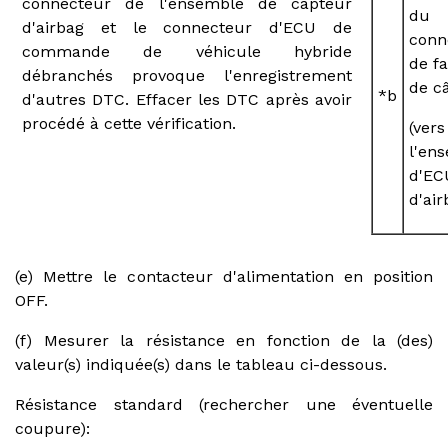
connecteur de l'ensemble de capteur
du
d'airbag et le connecteur d'ECU de
conn
commande de véhicule hybride
de f
débranchés provoque l'enregistrement
de c
*b
d'autres DTC. Effacer les DTC après avoir
procédé à cette vérification.
(vers
l'en
d'EC
d'air
(e) Mettre le contacteur d'alimentation en position
OFF.
(f) Mesurer la résistance en fonction de la (des)
valeur(s) indiquée(s) dans le tableau ci-dessous.
Résistance standard (rechercher une éventuelle
coupure):