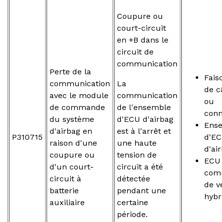
Coupure ou
court-circuit
en +B dans le
circuit de
communication
Perte de la
Fais
communication
La
de c
avec le module
communication
ou
de commande
de l'ensemble
conn
du système
d'ECU d'airbag
Ens
d'airbag en
est à l'arrêt et
P310715
d'E
raison d'une
une haute
d'ai
coupure ou
tension de
ECU
d'un court-
circuit a été
com
circuit à
détectée
de v
batterie
pendant une
hybr
auxiliaire
certaine
période.