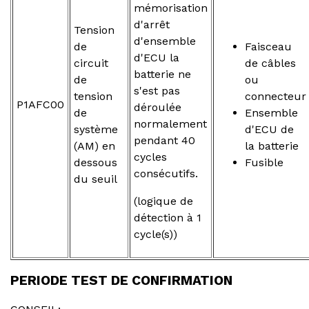
mémorisation
d'arrêt
Tension
d'ensemble
de
Faisceau
d'ECU la
circuit
de câbles
batterie ne
de
ou
s'est pas
tension
connecteur
P1AFC00
déroulée
de
Ensemble
normalement
système
d'ECU de
pendant 40
(AM) en
la batterie
cycles
dessous
Fusible
consécutifs.
du seuil
(logique de
détection à 1
cycle(s))
PERIODE TEST DE CONFIRMATION