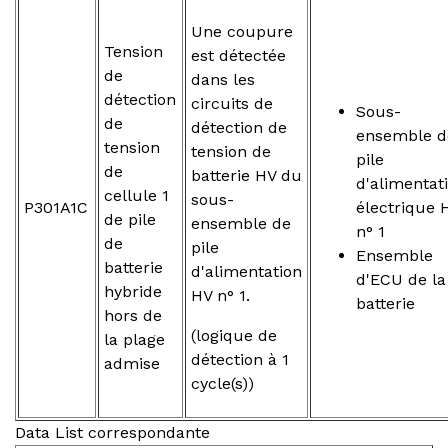
Une coupure
Tension
est détectée
de
dans les
détection
circuits de
Sous-
de
détection de
ensemble d
tension
tension de
pile
de
batterie HV du
d'alimentat
cellule 1
sous-
P301A1C
électrique 
de pile
ensemble de
n° 1
de
pile
Ensemble
batterie
d'alimentation
d'ECU de la
hybride
HV n° 1.
batterie
hors de
(logique de
la plage
détection à 1
admise
cycle(s))
Data List correspondante