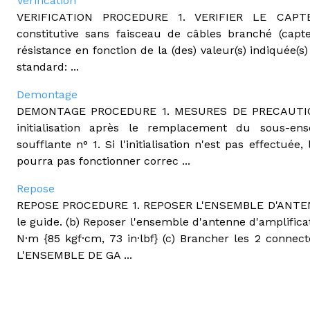
Verification
VERIFICATION PROCEDURE 1. VERIFIER LE CAP
constitutive sans faisceau de câbles branché (capt
résistance en fonction de la (des) valeur(s) indiquée(s
standard: ...
Demontage
DEMONTAGE PROCEDURE 1. MESURES DE PRECAUTION 
initialisation après le remplacement du sous-e
soufflante n° 1. Si l'initialisation n'est pas effectué
pourra pas fonctionner correc ...
Repose
REPOSE PROCEDURE 1. REPOSER L'ENSEMBLE D'ANTENN
le guide. (b) Reposer l'ensemble d'antenne d'amplificat
N·m {85 kgf·cm, 73 in·lbf} (c) Brancher les 2 connect
L'ENSEMBLE DE GA ...