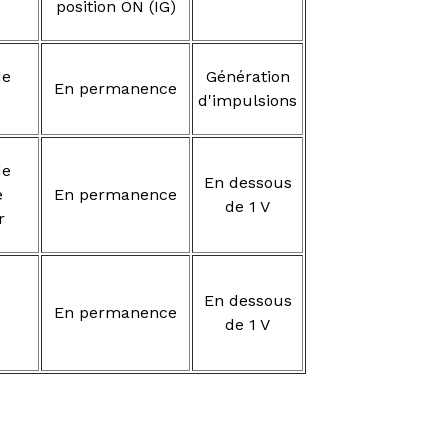
position ON (IG)
de
Génération
En permanence
d'impulsions
de
En dessous
e
En permanence
de 1 V
r
En dessous
En permanence
de 1 V