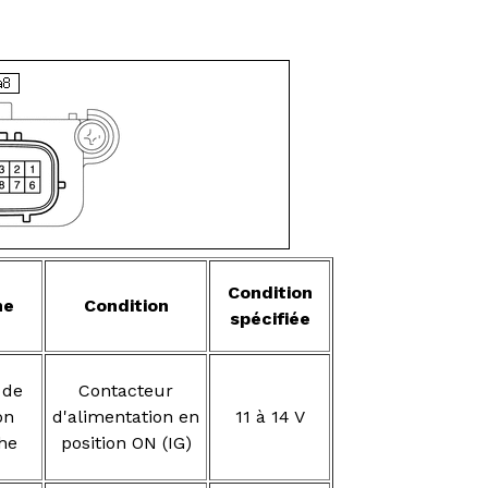
Condition
ne
Condition
spécifiée
 de
Contacteur
on
d'alimentation en
11 à 14 V
he
position ON (IG)