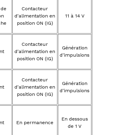
 de
Contacteur
on
d'alimentation en
11 à 14 V
che
position ON (IG)
Contacteur
Génération
nt
d'alimentation en
d'impulsions
position ON (IG)
Contacteur
Génération
nt
d'alimentation en
d'impulsions
position ON (IG)
En dessous
nt
En permanence
de 1 V