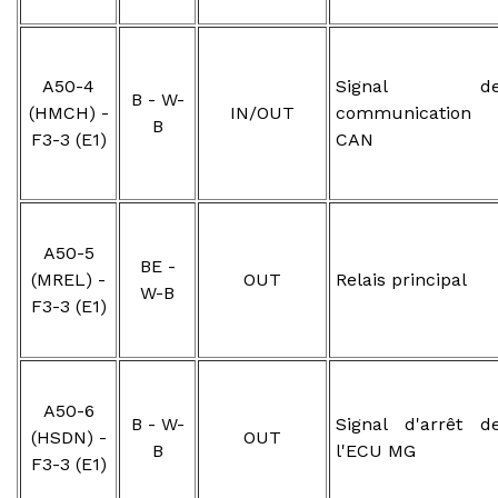
A50-4
Signal d
B - W-
(HMCH) -
IN/OUT
communication
B
F3-3 (E1)
CAN
A50-5
BE -
(MREL) -
OUT
Relais principal
W-B
F3-3 (E1)
A50-6
B - W-
Signal d'arrêt d
(HSDN) -
OUT
B
l'ECU MG
F3-3 (E1)