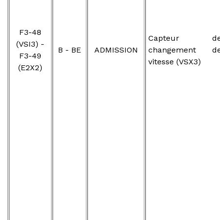
F3-48
Capteur d
(VSI3) -
B - BE
ADMISSION
changement d
F3-49
vitesse (VSX3)
(E2X2)