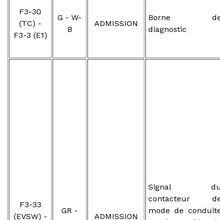
F3-30
G - W-
Borne d
(TC) -
ADMISSION
B
diagnostic
F3-3 (E1)
Signal d
contacteur d
F3-33
GR -
mode de conduit
(EVSW) -
ADMISSION