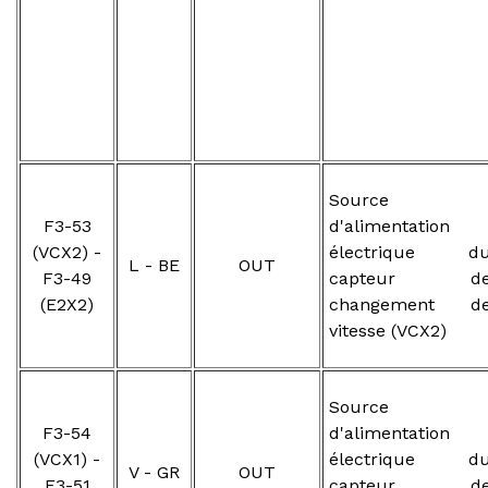
Source
F3-53
d'alimentation
(VCX2) -
électrique d
L - BE
OUT
F3-49
capteur d
(E2X2)
changement d
vitesse (VCX2)
Source
F3-54
d'alimentation
(VCX1) -
électrique d
V - GR
OUT
F3-51
capteur d