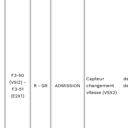
F3-50
Capteur d
(VSI2) -
R - GR
ADMISSION
changement d
F3-51
vitesse (VSX2)
(E2X1)