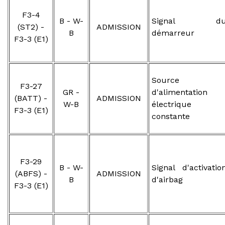
F3-4
B - W-
Signal d
(ST2) -
ADMISSION
B
démarreur
F3-3 (E1)
Source
F3-27
GR -
d'alimentation
(BATT) -
ADMISSION
W-B
électrique
F3-3 (E1)
constante
F3-29
B - W-
Signal d'activatio
(ABFS) -
ADMISSION
B
d'airbag
F3-3 (E1)