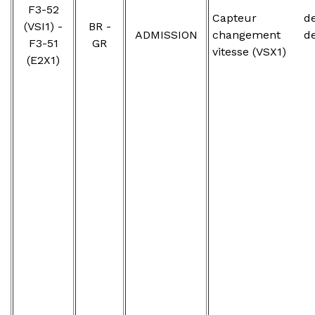
F3-52
Capteur d
(VSI1) -
BR -
ADMISSION
changement d
F3-51
GR
vitesse (VSX1)
(E2X1)