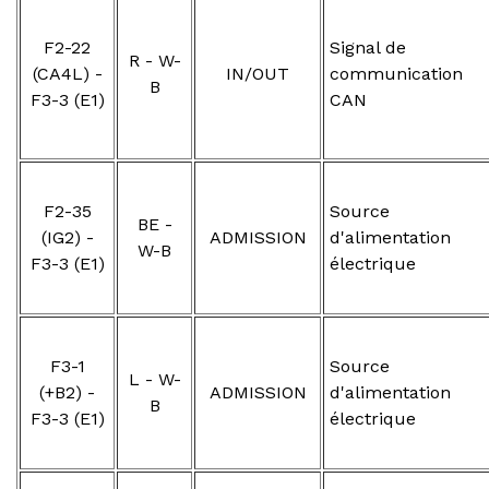
F2-22
Signal de
R - W-
(CA4L) -
IN/OUT
communication
B
F3-3 (E1)
CAN
F2-35
Source
BE -
(IG2) -
ADMISSION
d'alimentation
W-B
F3-3 (E1)
électrique
F3-1
Source
L - W-
(+B2) -
ADMISSION
d'alimentation
B
F3-3 (E1)
électrique