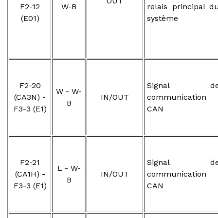
OUT
F2-12
W-B
relais principal d
(E01)
système
F2-20
Signal d
W - W-
(CA3N) -
IN/OUT
communication
B
F3-3 (E1)
CAN
F2-21
Signal d
L - W-
(CA1H) -
IN/OUT
communication
B
F3-3 (E1)
CAN