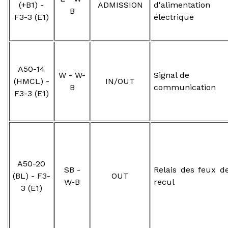
(+B1) -
ADMISSION
d'alimentation
B
F3-3 (E1)
électrique
A50-14
W - W-
Signal de
(HMCL) -
IN/OUT
B
communication
F3-3 (E1)
A50-20
SB -
Relais des feux d
(BL) - F3-
OUT
W-B
recul
3 (E1)