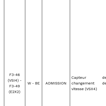
F3-46
Capteur d
(VSI4) -
W - BE
ADMISSION
changement d
F3-49
vitesse (VSX4)
(E2X2)