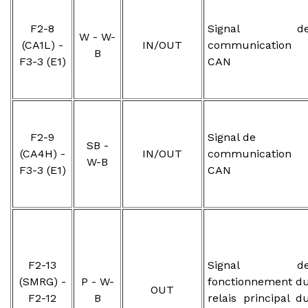
F2-8
Signal d
W - W-
(CA1L) -
IN/OUT
communication
B
F3-3 (E1)
CAN
F2-9
Signal de
SB -
(CA4H) -
IN/OUT
communication
W-B
F3-3 (E1)
CAN
F2-13
Signal d
(SMRG) -
P - W-
fonctionnement d
OUT
F2-12
B
relais principal d