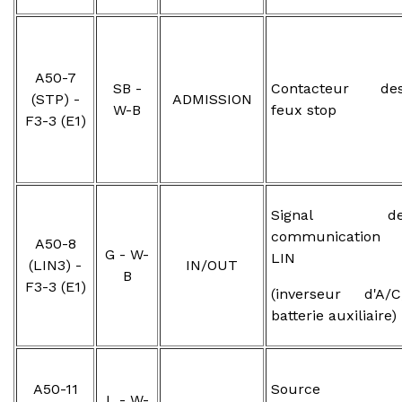
A50-7
SB -
Contacteur de
(STP) -
ADMISSION
W-B
feux stop
F3-3 (E1)
Signal d
communication
A50-8
G - W-
LIN
(LIN3) -
IN/OUT
B
F3-3 (E1)
(inverseur d'A/C
batterie auxiliaire)
A50-11
Source
L - W-